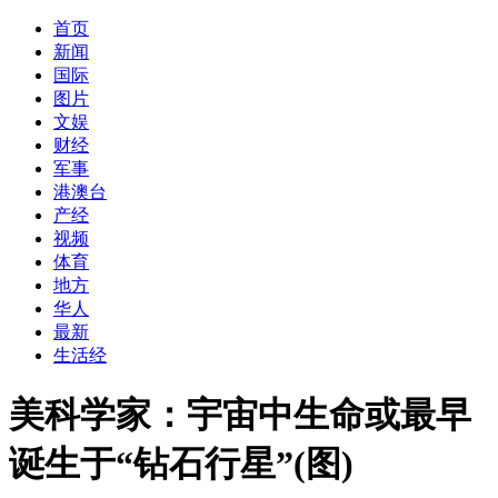
首页
新闻
国际
图片
文娱
财经
军事
港澳台
产经
视频
体育
地方
华人
最新
生活经
美科学家：宇宙中生命或最早
诞生于“钻石行星”(图)