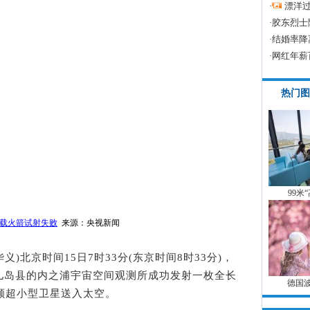
·
漂洋过
·
胶东烈士
·
结婚率降
·
网红年薪
热门图
99米
载火箭试射失败
来源：央视新闻
)北京时间15日7时33分(东京时间8时33分)，
儿岛县的内之浦宇宙空间观测所成功发射一枚全长
德国
颗超小型卫星送入太空。