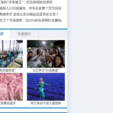
海的“洋美猴王”：把京剧唱给世界听
陵园入口垃圾遍地、停车乱收费？官方回应
离婚率升 是独立意识崛起还是房价太贵？
百万？市场调查：仅20%的头部网红在赚钱
片
专题图片
“高空咖啡屋”
古巴举办“白色晚宴”
波恩樱花盛开
荷兰风信子进入盛放期