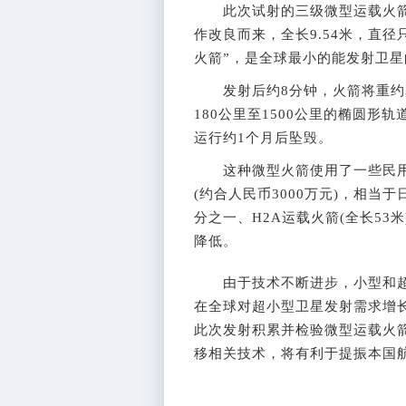
此次试射的三级微型运载火箭“SS-
作改良而来，全长9.54米，直径只
火箭”，是全球最小的能发射卫
发射后约8分钟，火箭将重约3千
180公里至1500公里的椭圆
运行约1个月后坠毁。
这种微型火箭使用了一些民用
(约合人民币3000万元)，相当于
分之一、H2A运载火箭(全长5
降低。
由于技术不断进步，小型和超
在全球对超小型卫星发射需求增
此次发射积累并检验微型运载火
移相关技术，将有利于提振本国