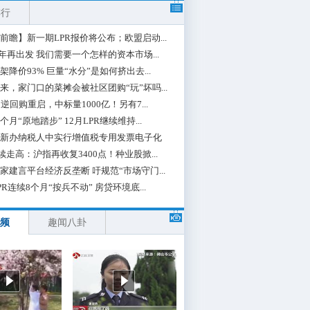
排行
前瞻】新一期LPR报价将公布；欧盟启动...
0年再出发 我们需要一个怎样的资本市场...
架降价93% 巨量“水分”是如何挤出去...
来，家门口的菜摊会被社区团购“玩”坏吗...
期逆回购重启，中标量1000亿！另有7...
个月“原地踏步” 12月LPR继续维持...
新办纳税人中实行增值税专用发票电子化
续走高：沪指再收复3400点！种业股掀...
家建言平台经济反垄断 吁规范“市场守门...
PR连续8个月“按兵不动” 房贷环境底...
频
趣闻八卦