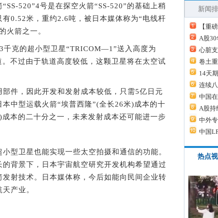
520”4号是在探空火箭“SS-520”的基础上稍
新闻
有0.52米，重约2.6吨，被日本媒体称为“电线杆
【重磅
星的火箭之一。
A股3
克的超小型卫星“TRICOM―1”送入高度为
心脏支
形轨道。不过由于轨道高度较低，这颗卫星将在太空试
卷土重
14天
连续八
部件，因此开发和发射成本较低，只需5亿日元
中国在
日本中型运载火箭“埃普西隆”(全长26米)成本的十
A股持
3米)成本的二十分之一，未来发射成本还可能进一步
中外专
中国L
小型卫星也能实现一些太空拍摄和通信的功能。
热点视
长的背景下，日本宇宙航空研究开发机构希望通过
箭发射技术。日本媒体称，今后如能向民间企业转
航天产业。