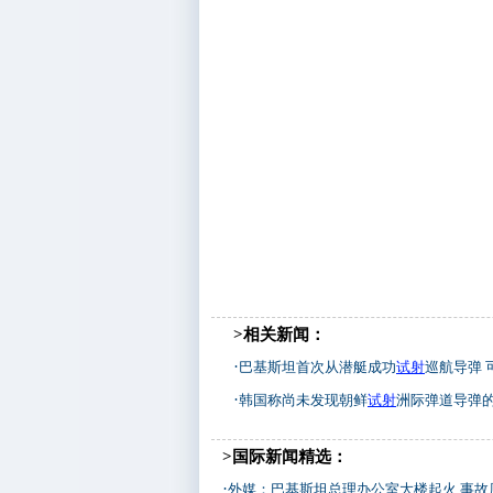
>相关新闻：
·
巴基斯坦首次从潜艇成功
试射
巡航导弹 可
·
韩国称尚未发现朝鲜
试射
洲际弹道导弹
>国际新闻精选：
·
外媒：巴基斯坦总理办公室大楼起火 事故