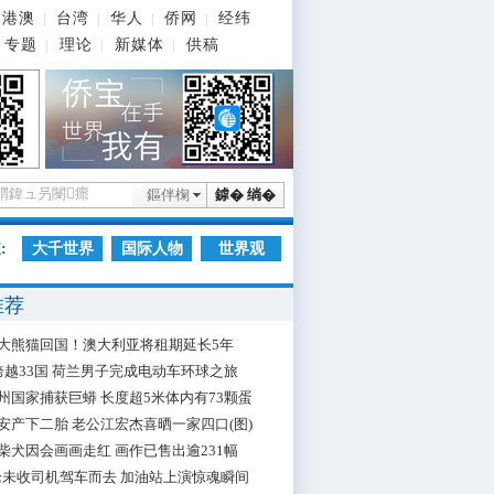
港澳
台湾
华人
侨网
经纬
|
|
|
|
专题
理论
新媒体
供稿
|
|
|
鏂伴椈
鎼� 绱�
:
大千世界
国际人物
世界观
推荐
大熊猫回国！澳大利亚将租期延长5年
跨越33国 荷兰男子完成电动车环球之旅
州国家捕获巨蟒 长度超5米体内有73颗蛋
安产下二胎 老公江宏杰喜晒一家四口(图)
柴犬因会画画走红 画作已售出逾231幅
枪未收司机驾车而去 加油站上演惊魂瞬间