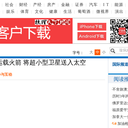
社会
财经
产经
房产
金融
证券
汽车
I T
能源
|
|
|
|
|
|
|
|
|
|
播
娱乐
体育
文化
健康
生活
葡萄酒
微视界
演出
|
|
|
|
|
|
|
|
|
大
中
小
字号：
运载火箭 将超小型卫星送入太空
国际频道
参与互动
阅读
·
不舍旅澳
·
历时3年
·
佛罗里达
·
福原爱平
·
加拿大一
·
加油