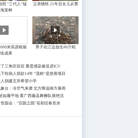
照 “三代人”猛
父亲牺牲 21年后女儿从警
摇海棠树
000米高原检验
男子在江边放生80斤蛇
训练成果
了三角区痘痘 重度感染被送进ICU
下给病人捐款14年 “谎称”是慈善项目
老人捐建五所希望小学
气象台：冷空气来袭 北方降温南方暴雨
桩如履平地 看广西藤县舞狮队展绝活
世园会：“百园之园”花初绽春意浓