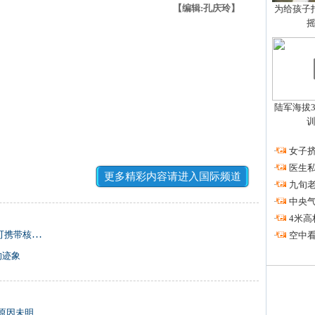
【编辑:孔庆玲】
为给孩子拍
陆军海拔3
·
女子挤
·
医生私
更多精彩内容请进入国际频道
·
九旬
·
中央
·
4米高
携带核弹头
·
空中看
的迹象
原因未明