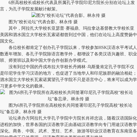
6所高校校长或校长代表及所属孔子学院印尼方院长分别在论坛上发
言，为孔子学院发展献计献策。
图为“校长论坛”代表合影。林永传 摄
其中，阿拉扎大学校长亚瑟普·赛福鼎、玛拉拿达基督教大学校长亚
美因和泗水国立大学校长瓦索诺都曾到过中国，他们在论坛上高度赞扬中
国文化。
各位校长都肯定了创办孔子学院以来，学校参加HSK汉语水平考试人
数逐年增加、各孔子学院除语言教学外，都增设了各类汉语兴趣班、职业
班、师资班以及和中国大学合作创新办学模式。
没有到过中国的丹戎布拉大学校长丹姆林·乌斯曼肯定孔子学院不仅
是印尼学生学习汉语的地方，也促进了当地华人和印尼族群的融洽相处；
泗水国立大学校长瓦索诺冀望孔子学院不只是语言中心，将来可以成为学
习更多中华文化的载体。
图为6所孔子学院所在高校校长共同签署印尼孔子学院高校“校长论
坛”备忘录。林永传 摄
论坛承办方阿拉扎大学孔子学院中方院长肖祥忠说，随着汉语国际化
进程的加快，世界各国的汉语教学正由基础汉语教学向专门用途汉语教学
深化。商务、中医、武术、烹饪、艺术、旅游等职业汉语教育在东南亚各