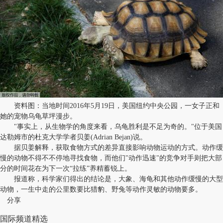
资料图：当地时间2016年5月19日，美国纽约中央公园，一女子正和
她的宠物乌龟草坪漫步。
"事实上，从生物学的角度来看，乌龟胜利是不足为奇的。"位于美国
达勒姆市的杜克大学学者贝姜(Adrian Bejan)说。
据贝姜解释，获取食物方式的差异直接影响动物运动的方式。动作缓
慢的动物不得不不停地寻找食物，而他们"动作迅速"的竞争对手则把大部
分的时间花在为下一次“拉练”养精蓄锐上。
报道称，科学家们得出的结论是，大象、海龟和其他动作缓慢的大型
动物，一生中走的公里数要比猎豹、野兔等动作灵敏的动物要多。
分享
国际频道精选