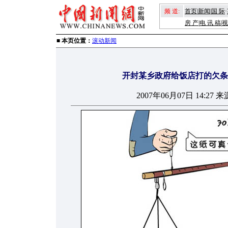
频 道:
首页
|
新闻
|
国 际
·
房 产
|
电 讯 稿
|
视
■ 本页位置：
滚动新闻
开封某乡政府给饭店打的欠条约
2007年06月07日 14:2