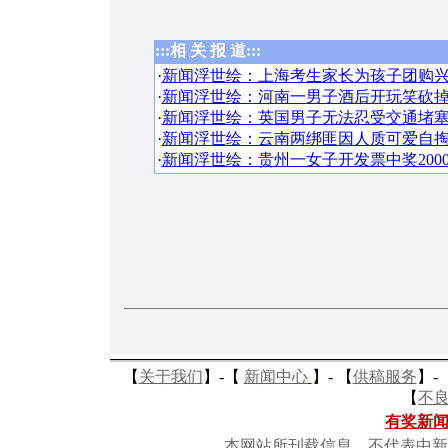
:::相 关 报 道:::
·
新闻浮世绘：上海考生家长为孩子团购
·
新闻浮世绘：河南一男子酒后开玩笑砍
·
新闻浮世绘：英国男子无法忍受交通堵塞
·
新闻浮世绘：云南两绑匪因人质可爱自掏
·
新闻浮世绘：贵州一女子开发票中奖2000
【
关于我们
】-
【
新闻中心
】-
【
供稿服务
】-
【
不
有奖新
本网站所刊载信息，不代表中新