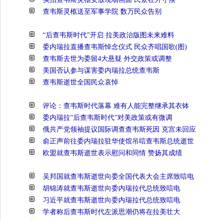
查韦斯灵柩送至军事学院 数万民众告别
“后查韦斯时代”开启 拉美政治版图未来难料
委内瑞拉直播查韦斯悼念仪式 民众齐唱国歌(图)
查韦斯去世为委留4大悬疑 外交政策或调整
美国否认参与谋害委内瑞拉总统查韦斯
查韦斯逝世全国民众哀悼
评论：查韦斯时代落幕 难有人能完整继承其衣钵
委内瑞拉“后查韦斯时代”对美政策或有微调
俄共产党领袖提议国际调查查韦斯死因 克宫未回应
俞正声前往委内瑞拉驻华使馆吊唁查韦斯总统逝世
欧盟就查韦斯逝世表示慰问和同情 赞扬其成绩
吴邦国就查韦斯逝世向委全国代表大会主席致唁电
胡锦涛就查韦斯逝世向委内瑞拉代总统致唁电
习近平就查韦斯逝世向委内瑞拉代总统致唁电
学者称后查韦斯时代左派思潮仍将在拉美壮大