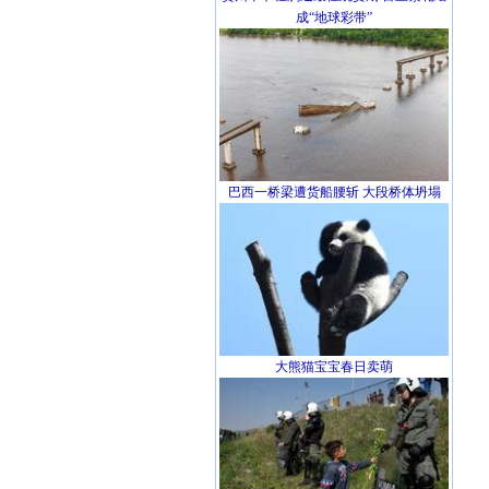
成“地球彩带”
巴西一桥梁遭货船腰斩 大段桥体坍塌
大熊猫宝宝春日卖萌