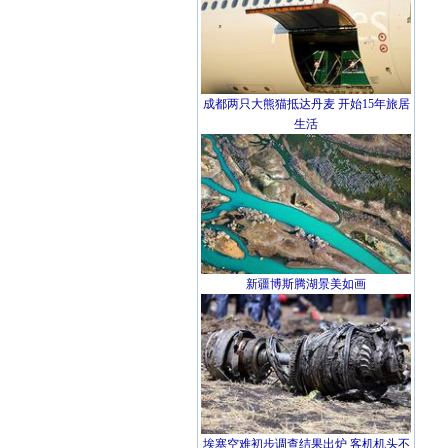
成都两只大熊猫抵达丹麦 开始15年旅居
生活
新疆博斯腾湖景美如画
埃塞空难初步调查结果出炉 客机机头不