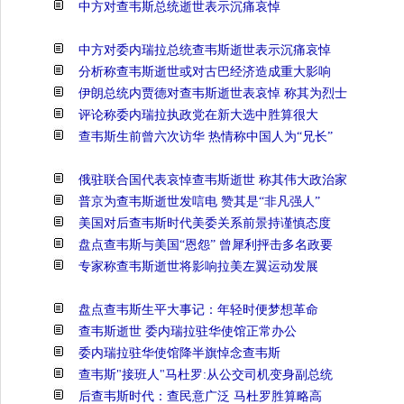
中方对查韦斯总统逝世表示沉痛哀悼
中方对委内瑞拉总统查韦斯逝世表示沉痛哀悼
分析称查韦斯逝世或对古巴经济造成重大影响
伊朗总统内贾德对查韦斯逝世表哀悼 称其为烈士
评论称委内瑞拉执政党在新大选中胜算很大
查韦斯生前曾六次访华 热情称中国人为“兄长”
俄驻联合国代表哀悼查韦斯逝世 称其伟大政治家
普京为查韦斯逝世发唁电 赞其是“非凡强人”
美国对后查韦斯时代美委关系前景持谨慎态度
盘点查韦斯与美国“恩怨” 曾犀利抨击多名政要
专家称查韦斯逝世将影响拉美左翼运动发展
盘点查韦斯生平大事记：年轻时便梦想革命
查韦斯逝世 委内瑞拉驻华使馆正常办公
委内瑞拉驻华使馆降半旗悼念查韦斯
查韦斯"接班人"马杜罗:从公交司机变身副总统
后查韦斯时代：查民意广泛 马杜罗胜算略高