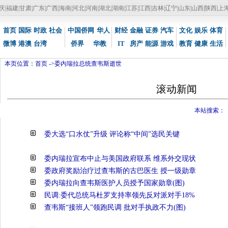
庆
|
福建
|
甘肃
|
广东
|
广西
|
海南
|
河北
|
河南
|
湖北
|
湖南
|
江苏
|
江西
|
吉林
|
辽宁
|
山东
|
山西
|
陕西
|
上
首页
国际
时政
社会
中国侨网
华人
财经
金融
证券
汽车
文化
娱乐
体育
微博
港澳
台湾
侨界
华教
IT
房产
能源
游戏
教育
健康
生活
本页位置：
首页
->
委内瑞拉总统查韦斯逝世
滚动新
本站搜索：
委大选“口水仗”升级 评论称“中间”选民关键
委内瑞拉宣布中止与美国政府联系 维系外交现状
委政府奖励治疗过查韦斯的古巴医生 授一级勋章
委内瑞拉向查韦斯医护人员授予国家勋章(图)
民调:委代总统马杜罗支持率领先反对派对手18%
查韦斯“接班人”领跑民调 批对手执政不力(图)