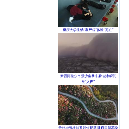
重庆大学生躺“裹尸袋”体验“死亡”
新疆阿拉尔市强沙尘暴来袭 城市瞬间
被“入夜”
贵州毕节杜鹃迎最佳观赏期 百里繁花绘