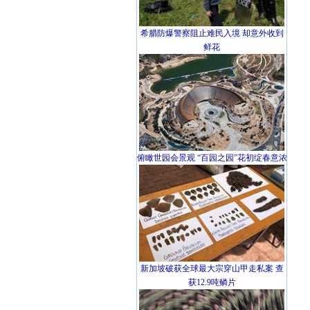
希腊防爆警察阻止难民入境 却意外收到
鲜花
俯瞰世园会景观 “百园之园”花初绽春意浓
新加坡破获全球最大宗穿山甲走私案 查
获12.9吨鳞片