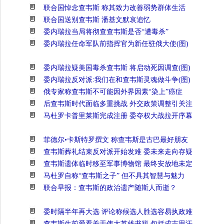
联合国悼念查韦斯 称其致力改善弱势群体生活
联合国送别查韦斯 潘基文默哀追忆
委内瑞拉当局将彻查查韦斯是否“遭毒杀”
委内瑞拉任命军队前指挥官为新任驻俄大使(图)
委内瑞拉疑美国毒杀查韦斯 将启动死因调查(图)
委内瑞拉反对派:我们在和查韦斯灵魂做斗争(图)
俄专家称查韦斯不可能因外界因素“染上”癌症
后查韦斯时代面临多重挑战 外交政策调整引关注
马杜罗卡普里莱斯完成注册 委夺权大战拉开序幕
菲德尔•卡斯特罗撰文 称查韦斯是古巴最好朋友
查韦斯葬礼结束反对派开始发难 委未来走向存疑
查韦斯遗体临时移至军事博物馆 最终安放地未定
马杜罗自称“查韦斯之子” 但不具其智慧与魅力
联合早报：查韦斯的政治遗产随斯人而逝？
委时隔半年再大选 评论称候选人胜选容易执政难
查韦斯生前爱看关于伟大英雄书籍 包括成吉思汗