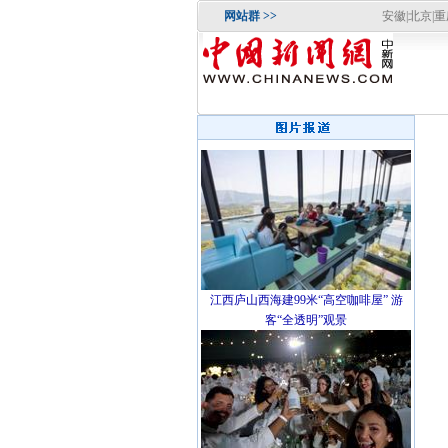
网站群 >>
安徽
|
北京
|
重
江西庐山西海建99米“高空咖啡屋” 游
客“全透明”观景