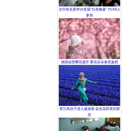
古巴哈瓦那举办首届“白色晚宴” 约500人
参加
德国波恩樱花盛开 繁花朵朵春意盎然
荷兰风信子进入盛放期 蓝色花田美到窒
息