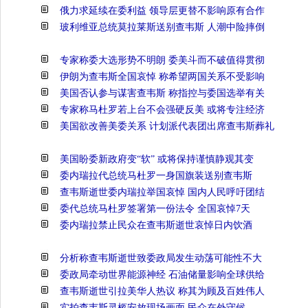
俄力求延续在委利益 领导层更替不影响原有合作
玻利维亚总统莫拉莱斯送别查韦斯 人潮中险摔倒
专家称委大选形势不明朗 委美斗而不破值得贯彻
伊朗为查韦斯全国哀悼 称希望两国关系不受影响
美国否认参与谋害查韦斯 称指控与委国选举有关
专家称马杜罗若上台不会强硬反美 或将专注经济
美国欲改善美委关系 计划派代表团出席查韦斯葬礼
美国盼委新政府变“软” 或将保持谨慎静观其变
委内瑞拉代总统马杜罗一身国旗装送别查韦斯
查韦斯逝世委内瑞拉举国哀悼 国内人民呼吁团结
委代总统马杜罗签署第一份法令 全国哀悼7天
委内瑞拉禁止民众在查韦斯逝世哀悼日内饮酒
分析称查韦斯逝世致委政局发生动荡可能性不大
委政局牵动世界能源神经 石油储量影响全球供给
查韦斯逝世引拉美华人热议 称其为顾及百姓伟人
实拍查韦斯灵柩安放现场画面 民众在外守候