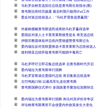
马杜罗自称竞选拟任总统是查韦斯生前指令(图)
查韦斯抗癌经历披露 最后时期只能用iPad工作
委反对派总统候选人：“马杜罗需靠选票赢我”
外媒称拥戴查韦斯选民或将助马杜罗赢得选举
委国反对派人士卡普里莱斯接受提名 将竞选总统
伊朗宗教团体批评总统内贾德盛赞查韦斯过头
委内瑞拉反对党联盟推选卡普里莱斯为总统候选人
玻利维亚总统怀疑查韦斯可能因中毒死亡
马杜罗呼吁立即召集总统选举 后查韦斯时代开启
委内瑞拉为查韦斯举行国葬
马杜罗宣誓就任委国代总统 将召集新总统选举
古巴鸣炮21响 以最高军礼送别查韦斯
查韦斯国葬仪式举行 多国政要齐聚加拉加斯悼念
委内瑞拉为查韦斯举行国葬 舆论对其评价存争议
评论称查韦斯离世不会使委内外政策发生大变化