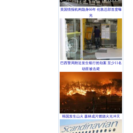
英国情报机构隐身66年 伦敦总部首度曝
光
巴西警局附近发生银行抢劫案 至少11名
劫匪被击毙
韩国发生山火 森林成片燃烧火光冲天