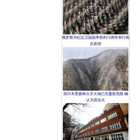
俄罗斯为纪念卫国战争胜利74周年举行阅
兵彩排
四川木里森林火灾火场已无蔓延危险 确
认为雷击火