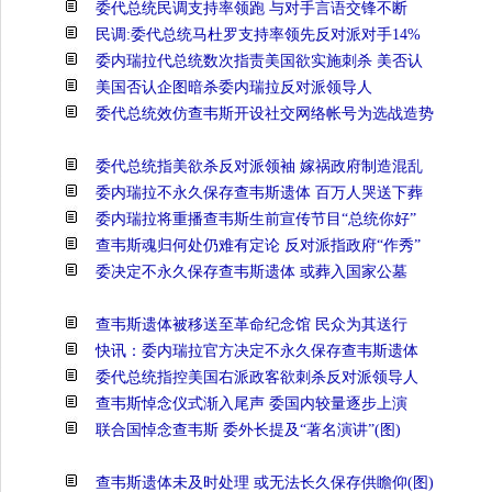
委代总统民调支持率领跑 与对手言语交锋不断
民调:委代总统马杜罗支持率领先反对派对手14%
委内瑞拉代总统数次指责美国欲实施刺杀 美否认
美国否认企图暗杀委内瑞拉反对派领导人
委代总统效仿查韦斯开设社交网络帐号为选战造势
委代总统指美欲杀反对派领袖 嫁祸政府制造混乱
委内瑞拉不永久保存查韦斯遗体 百万人哭送下葬
委内瑞拉将重播查韦斯生前宣传节目“总统你好”
查韦斯魂归何处仍难有定论 反对派指政府“作秀”
委决定不永久保存查韦斯遗体 或葬入国家公墓
查韦斯遗体被移送至革命纪念馆 民众为其送行
快讯：委内瑞拉官方决定不永久保存查韦斯遗体
委代总统指控美国右派政客欲刺杀反对派领导人
查韦斯悼念仪式渐入尾声 委国内较量逐步上演
联合国悼念查韦斯 委外长提及“著名演讲”(图)
查韦斯遗体未及时处理 或无法长久保存供瞻仰(图)