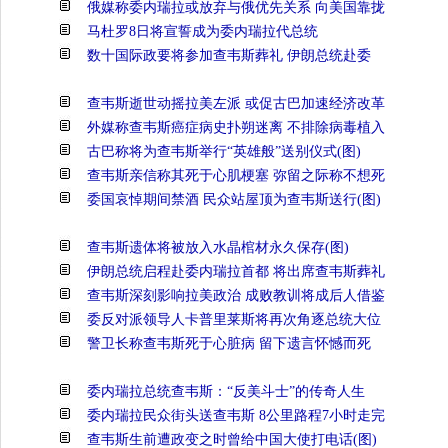
俄媒称委内瑞拉或放弃与俄优先关系 向美国靠拢
马杜罗8日将宣誓成为委内瑞拉代总统
数十国际政要将参加查韦斯葬礼 伊朗总统赴委
查韦斯逝世动摇拉美左派 或促古巴加速经济改革
外媒称查韦斯癌症病史扑朔迷离 不排除病毒植入
古巴称将为查韦斯举行“英雄般”送别仪式(图)
查韦斯亲信称其死于心肌梗塞 弥留之际称不想死
委国哀悼期间禁酒 民众站屋顶为查韦斯送行(图)
查韦斯遗体将被放入水晶棺材永久保存(图)
伊朗总统启程赴委内瑞拉首都 将出席查韦斯葬礼
查韦斯深刻影响拉美政治 成败教训将成后人借鉴
委反对派领导人卡普里莱斯将再次角逐总统大位
警卫长称查韦斯死于心脏病 留下遗言怀憾而死
委内瑞拉总统查韦斯：“反美斗士”的传奇人生
委内瑞拉民众街头送查韦斯 8公里路程7小时走完
查韦斯生前遭政变之时曾给中国大使打电话(图)