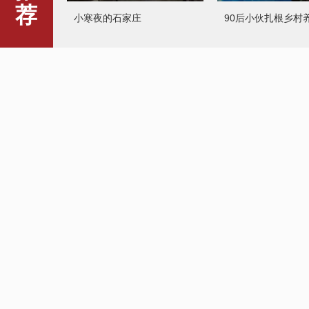
荐
小寒夜的石家庄
90后小伙扎根乡村
沙漠胡杨披银装 雾凇景观迎
青藏高原载量最大
客来
线开通