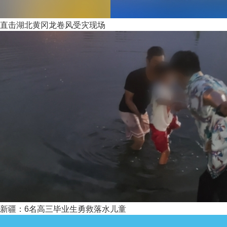
直击湖北黄冈龙卷风受灾现场
新疆：6名高三毕业生勇救落水儿童