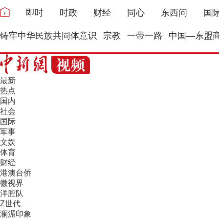
即时
时政
财经
同心
东西问
国
铸牢中华民族共同体意识
宗教
一带一路
中国—东盟
最新
热点
国内
社会
国际
军事
文娱
体育
财经
港澳台侨
微视界
洋腔队
Z世代
澜湄印象