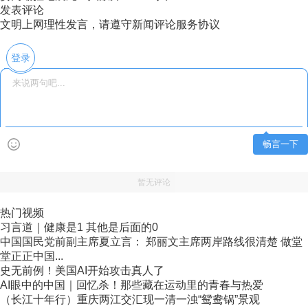
发表评论
文明上网理性发言，请遵守新闻评论服务协议
登录
畅言一下
暂无评论
热门视频
习言道｜健康是1 其他是后面的0
中国国民党前副主席夏立言： 郑丽文主席两岸路线很清楚 做堂
堂正正中国...
史无前例！美国AI开始攻击真人了
AI眼中的中国｜回忆杀！那些藏在运动里的青春与热爱
（长江十年行）重庆两江交汇现一清一浊“鸳鸯锅”景观