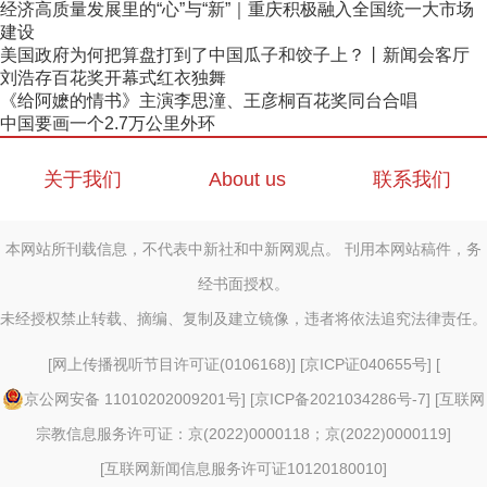
经济高质量发展里的“心”与“新”｜重庆积极融入全国统一大市场
建设
美国政府为何把算盘打到了中国瓜子和饺子上？丨新闻会客厅
刘浩存百花奖开幕式红衣独舞
《给阿嬷的情书》主演李思潼、王彦桐百花奖同台合唱
中国要画一个2.7万公里外环
关于我们
About us
联系我们
本网站所刊载信息，不代表中新社和中新网观点。 刊用本网站稿件，务
经书面授权。
未经授权禁止转载、摘编、复制及建立镜像，违者将依法追究法律责任。
[
网上传播视听节目许可证(0106168)
] [
京ICP证040655号
] [
京公网安备 11010202009201号
] [
京ICP备2021034286号-7
] [
互联网
宗教信息服务许可证：京(2022)0000118；京(2022)0000119
]
[
互联网新闻信息服务许可证10120180010
]