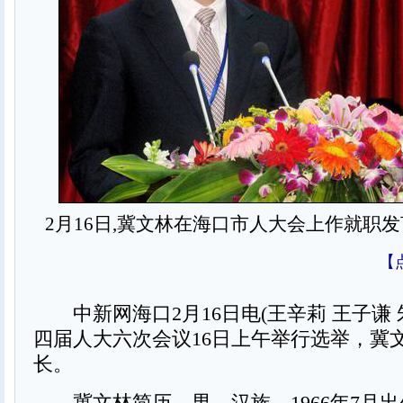
2月16日,冀文林在海口市人大会上作就职发
【
中新网海口2月16日电(王辛莉 王子谦 
四届人大六次会议16日上午举行选举，冀
长。
冀文林简历，男，汉族，1966年7月出