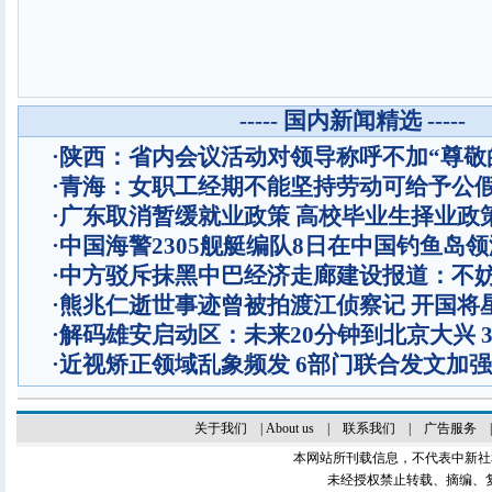
----- 国内新闻精选 -----
·
陕西：省内会议活动对领导称呼不加“尊敬
·
青海：女职工经期不能坚持劳动可给予公
·
广东取消暂缓就业政策 高校毕业生择业政
·
中国海警2305舰艇编队8日在中国钓鱼岛
·
中方驳斥抹黑中巴经济走廊建设报道：不
·
熊兆仁逝世事迹曾被拍渡江侦察记
开国将
·
解码雄安启动区：未来20分钟到北京大兴 
·
近视矫正领域乱象频发 6部门联合发文加
关于我们
|
About us
|
联系我们
|
广告服务
本网站所刊载信息，不代表中新社
未经授权禁止转载、摘编、