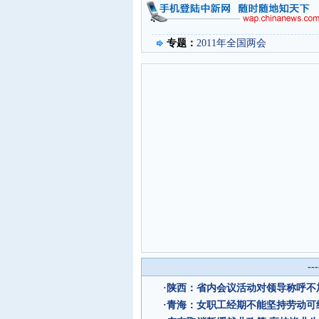
专题：
2011年全国两会
--
·
陕西：省内会议活动对领导称呼不加
·
青海：女职工经期不能坚持劳动可