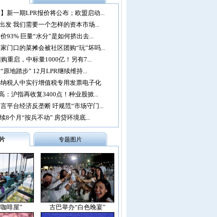
】新一期LPR报价将公布；欧盟启动...
再出发 我们需要一个怎样的资本市场...
93% 巨量“水分”是如何挤出去...
家门口的菜摊会被社区团购“玩”坏吗...
购重启，中标量1000亿！另有7...
原地踏步” 12月LPR继续维持...
办纳税人中实行增值税专用发票电子化
：沪指再收复3400点！种业股掀...
言平台经济反垄断 吁规范“市场守门...
续8个月“按兵不动” 房贷环境底...
片
专题图片
空咖啡屋”
古巴举办“白色晚宴”