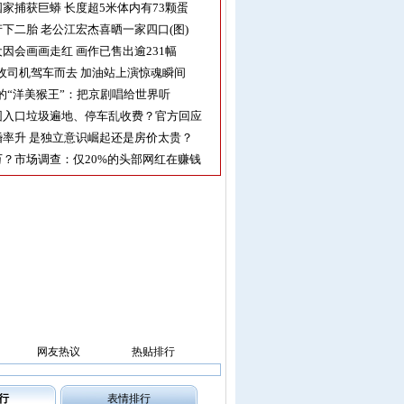
家捕获巨蟒 长度超5米体内有73颗蛋
下二胎 老公江宏杰喜晒一家四口(图)
因会画画走红 画作已售出逾231幅
收司机驾车而去 加油站上演惊魂瞬间
的“洋美猴王”：把京剧唱给世界听
园入口垃圾遍地、停车乱收费？官方回应
率升 是独立意识崛起还是房价太贵？
？市场调查：仅20%的头部网红在赚钱
网友热议
热贴排行
行
表情排行