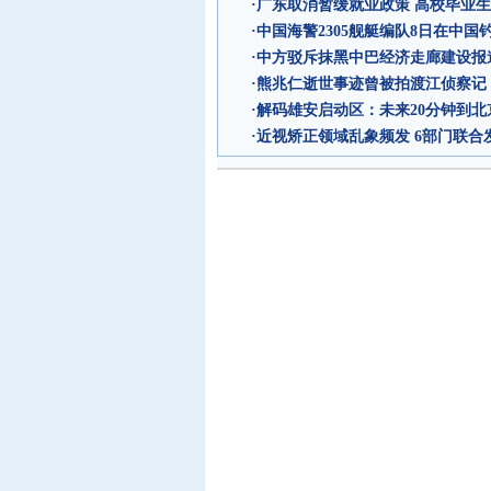
·
广东取消暂缓就业政策 高校毕业生
·
中国海警2305舰艇编队8日在中国
·
中方驳斥抹黑中巴经济走廊建设报
·
熊兆仁逝世事迹曾被拍渡江侦察记
·
解码雄安启动区：未来20分钟到北京
·
近视矫正领域乱象频发 6部门联合