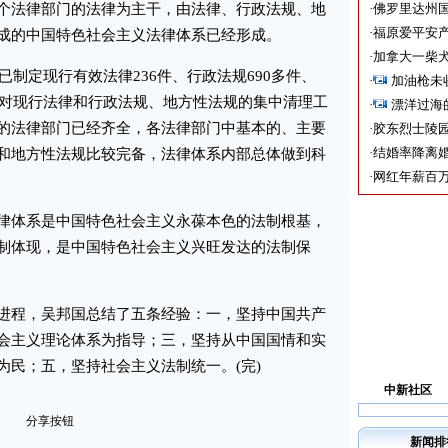
个法律部门的法律为主干，由法律、行政法规、地
·
佛罗里达州国
·
福原爱平安产
成的中国特色社会主义法律体系已经形成。
·
加拿大一柴犬
制定现行有效法律236件、行政法规690多件、
·
加油枪未
成对现行法律和行政法规、地方性法规的集中清理工
·
漂洋过海
的法律部门已经齐全，各法律部门中基本的、主要
·
胶东烈士陵
·
结婚率降离婚
和地方性法规比较完备，法律体系内部总体做到科
·
网红年薪百万
体系是中国特色社会主义永葆本色的法制根基，
制体现，是中国特色社会主义兴旺发达的法制保
程，吴邦国总结了五条经验：一，坚持中国共产
会主义理论体系为指导；三，坚持从中国国情和实
为民；五，坚持社会主义法制统一。(完)
中新社区
分享按钮
新闻排