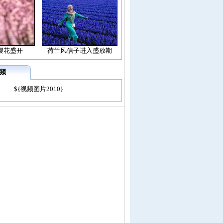
樱花盛开
荷兰风信子进入盛放期
频
${视频图片2010}