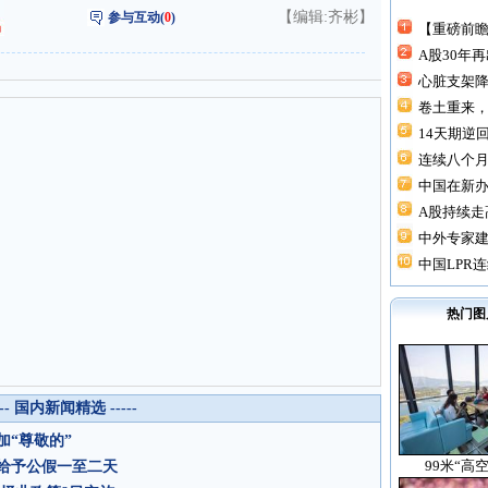
【编辑:齐彬】
参与互动(
0
)
【重磅前瞻
A股30年
心脏支架降价
卷土重来，
14天期逆回
连续八个月“
中国在新
A股持续走高
中外专家建
中国LPR连
热门图
--- 国内新闻精选 -----
“尊敬的”
99米“高
给予公假一至二天