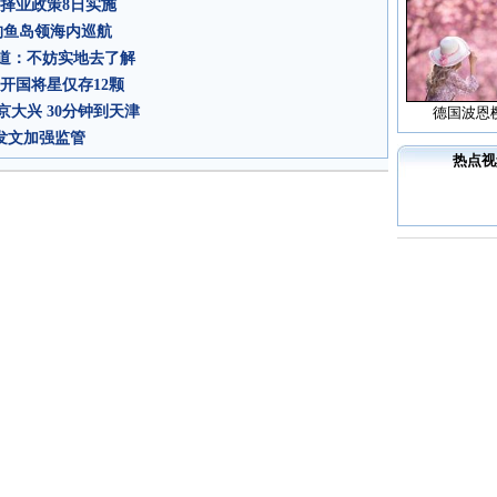
择业政策8日实施
钓鱼岛领海内巡航
道：不妨实地去了解
开国将星仅存12颗
大兴 30分钟到天津
德国波恩
发文加强监管
热点视