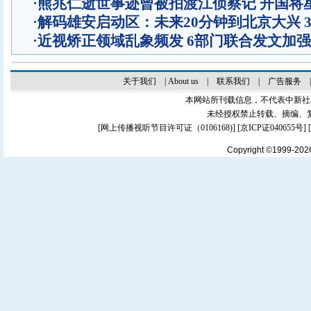
·
熊兆仁逝世事迹曾被拍渡江侦察记
开国将
·
解码雄安启动区：未来20分钟到北京大兴 
·
近视矫正领域乱象频发 6部门联合发文加
关于我们
|
About us
|
联系我们
|
广告服务
本网站所刊载信息，不代表中新社
未经授权禁止转载、摘编、
[
网上传播视听节目许可证（0106168)
] [
京ICP证040655号
]
Copyright ©1999-20