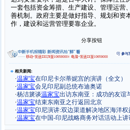
一套包括资金筹措、生产建设、管理运营
善机制。政府主要是做好指导、规划和资
作，建设和运营管理要靠企业。
分享按钮
参与
相关新闻:
·
温家宝
在印尼卡尔蒂妮宫的演讲（全文）
·
温家宝
会见印尼副总统布迪奥诺
·
杨洁篪谈
温家宝
出访东南亚：成功的友谊
·
温家宝
结束东南亚之行返回北京
·
温家宝
印尼演讲:双边渠道解决地区海洋权
·
温家宝
在中国-印尼战略商务对话活动上讲话