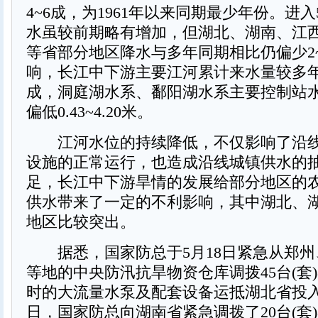
4~6成，为1961年以来同期最少年份。进
水虽较前期略有增加，但湖北、湖南、江
等省部分地区降水与多年同期相比仍偏少2
响，长江中下游主要江河累计来水量较多年
成，洞庭湖水系、鄱阳湖水系主要控制站
偏低0.43~4.20米。
江河水位的持续降低，不仅影响了沿线
设施的正常运行，也造成沿线城镇供水的
足，长江中下游旱情的发展给部分地区的
供水带来了一定的不利影响，其中湖北、
地区比较突出。
据悉，国家防总于5月18日紧急从郑州
等地的中央防汛抗旱物资仓库调拨45台(套)
时的大流量水泵及配套设备运抵湖北省投入
日，国家防总向湖南省紧急调拨了20台(套)