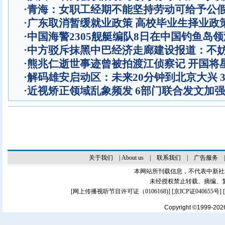
·
青海：女职工经期不能坚持劳动可给予公
·
广东取消暂缓就业政策 高校毕业生择业政
·
中国海警2305舰艇编队8日在中国钓鱼岛
·
中方驳斥抹黑中巴经济走廊建设报道：不
·
熊兆仁逝世事迹曾被拍渡江侦察记
开国将
·
解码雄安启动区：未来20分钟到北京大兴 
·
近视矫正领域乱象频发 6部门联合发文加
关于我们
|
About us
|
联系我们
|
广告服务
本网站所刊载信息，不代表中新社
未经授权禁止转载、摘编、
[
网上传播视听节目许可证（0106168)
] [
京ICP证040655号
]
Copyright ©1999-20