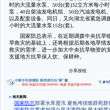
时的大流量水泵、50台(套)32立方米每小
泵，40台柴油发电机组、50台汽油发电机、
以及配套设备。同日，又向湖北省紧急调拨
小时的大流量水泵15台(套)。
国家防总表示，在近期调拨中央抗旱物
旱救灾的基础上，还将根据后期各地旱情
救灾的需求，进一步加大中央抗旱物资的
支援地方抗旱保人饮、保耕种。
分享按钮
参与
相关新闻:
·
国家防总
部署水库度汛 避免垮坝致群死群
·
国家防总
要求加强台风灾害防御 最大程度