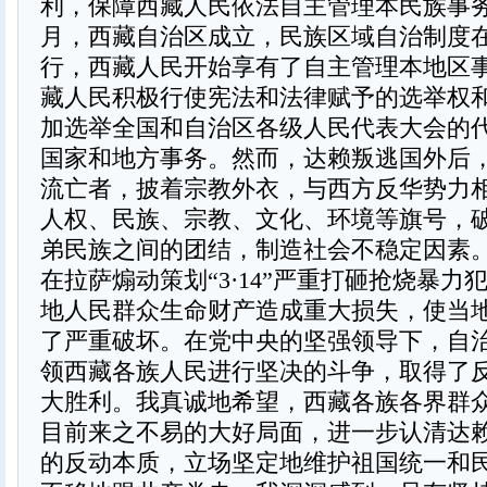
利，保障西藏人民依法自主管理本民族事务。
月，西藏自治区成立，民族区域自治制度
行，西藏人民开始享有了自主管理本地区
藏人民积极行使宪法和法律赋予的选举权
加选举全国和自治区各级人民代表大会的
国家和地方事务。然而，达赖叛逃国外后
流亡者，披着宗教外衣，与西方反华势力
人权、民族、宗教、文化、环境等旗号，
弟民族之间的团结，制造社会不稳定因素。特
在拉萨煽动策划“3·14”严重打砸抢烧暴力
地人民群众生命财产造成重大损失，使当
了严重破坏。在党中央的坚强领导下，自
领西藏各族人民进行坚决的斗争，取得了
大胜利。我真诚地希望，西藏各族各界群
目前来之不易的大好局面，进一步认清达
的反动本质，立场坚定地维护祖国统一和