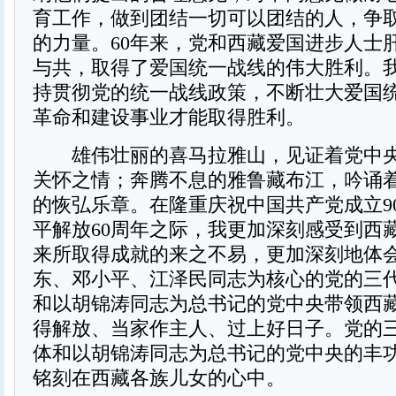
育工作，做到团结一切可以团结的人，争
的力量。60年来，党和西藏爱国进步人士
与共，取得了爱国统一战线的伟大胜利。
持贯彻党的统一战线政策，不断壮大爱国
革命和建设事业才能取得胜利。
雄伟壮丽的喜马拉雅山，见证着党中央
关怀之情；奔腾不息的雅鲁藏布江，吟诵
的恢弘乐章。在隆重庆祝中国共产党成立9
平解放60周年之际，我更加深刻感受到西藏
来所取得成就的来之不易，更加深刻地体
东、邓小平、江泽民同志为核心的党的三
和以胡锦涛同志为总书记的党中央带领西
得解放、当家作主人、过上好日子。党的
体和以胡锦涛同志为总书记的党中央的丰
铭刻在西藏各族儿女的心中。