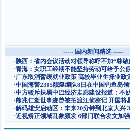
----- 国内新闻精选 -----
·
陕西：省内会议活动对领导称呼不加“尊敬
·
青海：女职工经期不能坚持劳动可给予公
·
广东取消暂缓就业政策 高校毕业生择业政
·
中国海警2305舰艇编队8日在中国钓鱼岛
·
中方驳斥抹黑中巴经济走廊建设报道：不
·
熊兆仁逝世事迹曾被拍渡江侦察记
开国将
·
解码雄安启动区：未来20分钟到北京大兴 
·
近视矫正领域乱象频发 6部门联合发文加