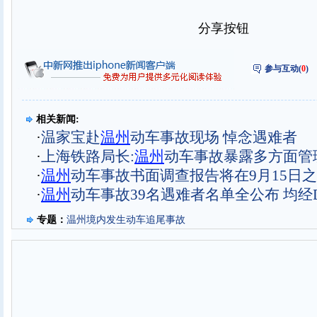
分享按钮
参与互动(
0
)
相关新闻:
·
温家宝赴
温州
动车事故现场 悼念遇难者
·
上海铁路局长:
温州
动车事故暴露多方面管
·
温州
动车事故书面调查报告将在9月15日
·
温州
动车事故39名遇难者名单全公布 均经
专题：
温州境内发生动车追尾事故