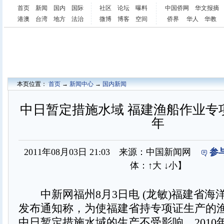
首页
新闻
国内
国际
社区
论坛
曝料
中国侨网
华文报摘
港澳
台湾
地方
法治
微博
博客
空间
侨界
华人
华教
本页位置：
首页
→
新闻中心
→
国内新闻
中日暂定措施水域 福建渔船作业专项
年
2011年08月03日 21:03 来源：中国新闻网
参
体：
↑大
↓小
】
中新网福州8月3日电 (龙敏)福建省海
发布通知称，为使福建省持专项证生产的渔民
中日暂定措施水域的生产不受影响，2010