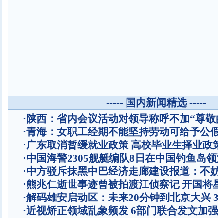
----- 国内新闻精选 -----
·
陕西：省内会议活动对领导称呼不加“尊敬
·
青海：女职工经期不能坚持劳动可给予公
·
广东取消暂缓就业政策 高校毕业生择业政
·
中国海警2305舰艇编队8日在中国钓鱼岛
·
中方驳斥抹黑中巴经济走廊建设报道：不
·
熊兆仁逝世事迹曾被拍渡江侦察记
开国将
·
解码雄安启动区：未来20分钟到北京大兴 
·
近视矫正领域乱象频发 6部门联合发文加