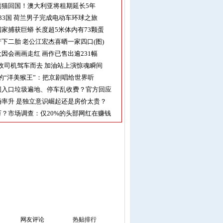
熊猫回国！澳大利亚将租期延长5年
33国 荷兰男子完成电动车环球之旅
家捕获巨蟒 长度超5米体内有73颗蛋
下二胎 老公江宏杰喜晒一家四口(图)
因会画画走红 画作已售出逾231幅
收司机驾车而去 加油站上演惊魂瞬间
的“洋美猴王”：把京剧唱给世界听
园入口垃圾遍地、停车乱收费？官方回应
率升 是独立意识崛起还是房价太贵？
？市场调查：仅20%的头部网红在赚钱
网友评论
热贴排行