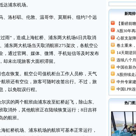
抵达浦东机场。
新闻排
、洛杉矶、伦敦、温哥华、莫斯科、纽约7个远
【重磅前瞻
A股30年
过雨”，造成上海虹桥、浦东两大机场6日共取消
心脏支架降价
虹桥、浦东两大机场当天取消航班275架次，各航空公
卷土重来，
14天期逆回
全，通过官网、媒体、微博、手机短信等及时发布
连续八个月“
，却未出现旅客大面积滞留。
中国在新
也在恢复。航空公司值机柜台工作人员称，天气
A股持续走高
个航班还有空位，旅客可随时改签出行。不过，旅
中外专家建
中国LPR连
息，以免耽误行程。
尔滨的两个航班由浦东改至虹桥起飞，除山东、
热门图
班取消外，其他航班正在陆续恢复运行；8日吉祥
岛的航班。
海虹桥机场、浦东机场的航班可基本正常运行，