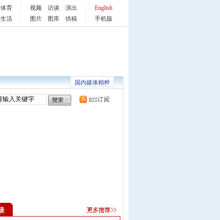
体育
视频
访谈
演出
English
生活
图片
图库
供稿
手机版
国内媒体精粹