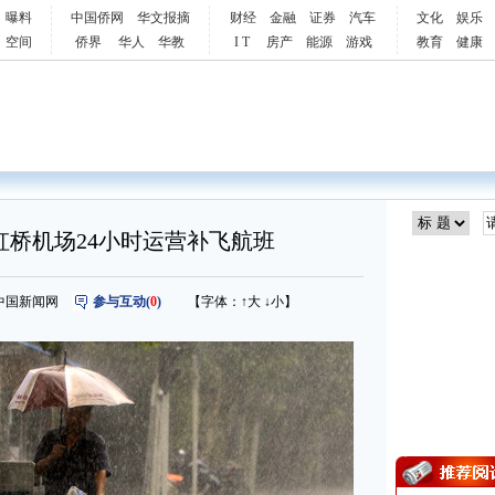
曝料
中国侨网
华文报摘
财经
金融
证券
汽车
文化
娱乐
空间
侨界
华人
华教
I T
房产
能源
游戏
教育
健康
虹桥机场24小时运营补飞航班
来源：中国新闻网
参与互动(
0
)
【字体：
↑大
↓小
】