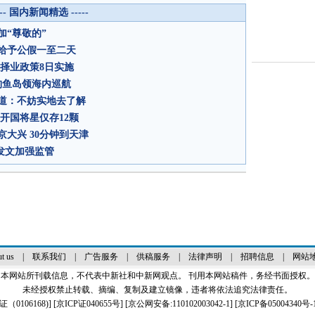
--- 国内新闻精选 -----
“尊敬的”
给予公假一至二天
择业政策8日实施
钓鱼岛领海内巡航
道：不妨实地去了解
开国将星仅存12颗
大兴 30分钟到天津
发文加强监管
t us
|
联系我们
|
广告服务
|
供稿服务
|
法律声明
|
招聘信息
|
网站
本网站所刊载信息，不代表中新社和中新网观点。 刊用本网站稿件，务经书面授权。
未经授权禁止转载、摘编、复制及建立镜像，违者将依法追究法律责任。
0106168)
] [
京ICP证040655号
] [京公网安备:110102003042-1] [
京ICP备05004340号-