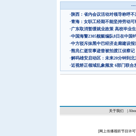
--
·
陕西：省内会议活动对领导称呼不加
·
青海：女职工经期不能坚持劳动可
·
广东取消暂缓就业政策 高校毕业生
·
中国海警2305舰艇编队8日在中国
·
中方驳斥抹黑中巴经济走廊建设报
·
熊兆仁逝世事迹曾被拍渡江侦察记
·
解码雄安启动区：未来20分钟到北京
·
近视矫正领域乱象频发 6部门联合
关于我们
|
Abou
[
网上传播视听节目许可证（