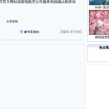
司官方网站或致电航空公司服务热线确认航班动
99米“高
分享按钮
【编辑:宋方灿】
参与互动(
0
)
德国波恩
热点视