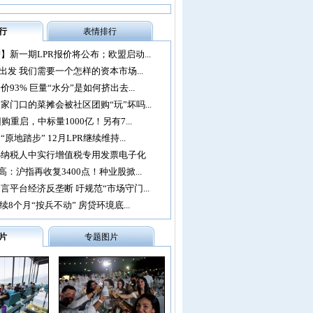
行
表情排行
】新一期LPR报价将公布；欧盟启动...
再出发 我们需要一个怎样的资本市场...
93% 巨量“水分”是如何挤出去...
家门口的菜摊会被社区团购“玩”坏吗...
购重启，中标量1000亿！另有7...
原地踏步” 12月LPR继续维持...
办纳税人中实行增值税专用发票电子化
：沪指再收复3400点！种业股掀...
言平台经济反垄断 吁规范“市场守门...
续8个月“按兵不动” 房贷环境底...
片
专题图片