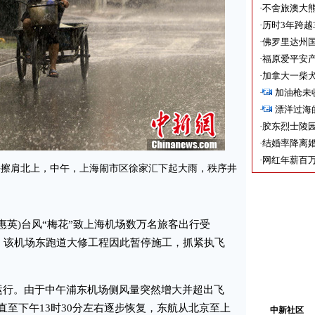
·
不舍旅澳大
·
历时3年跨越
·
佛罗里达州国
·
福原爱平安产
·
加拿大一柴犬
·
加油枪未
·
漂洋过海
·
胶东烈士陵
·
结婚率降离婚
·
网红年薪百万
海擦肩北上，中午，上海闹市区徐家汇下起大雨，秩序井
惠英)台风“梅花”致上海机场数万名旅客出行受
行。该机场东跑道大修工程因此暂停施工，抓紧执飞
行。由于中午浦东机场侧风量突然增大并超出飞
至下午13时30分左右逐步恢复，东航从北京至上
中新社区