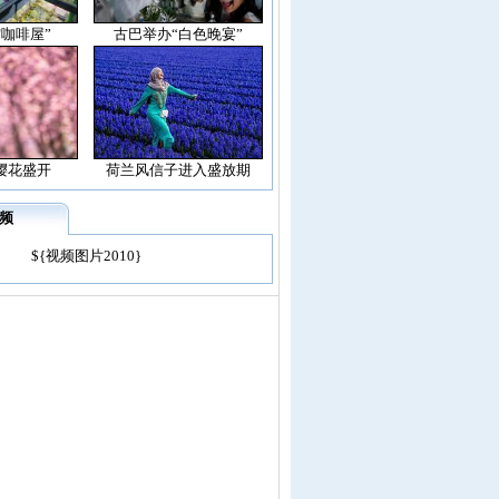
空咖啡屋”
古巴举办“白色晚宴”
樱花盛开
荷兰风信子进入盛放期
频
${视频图片2010}