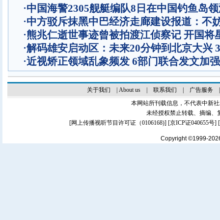
·
中国海警2305舰艇编队8日在中国钓鱼岛
·
中方驳斥抹黑中巴经济走廊建设报道：不
·
熊兆仁逝世事迹曾被拍渡江侦察记
开国将
·
解码雄安启动区：未来20分钟到北京大兴 
·
近视矫正领域乱象频发 6部门联合发文加
关于我们
|
About us
|
联系我们
|
广告服务
本网站所刊载信息，不代表中新社
未经授权禁止转载、摘编、
[
网上传播视听节目许可证（0106168)
] [
京ICP证040655号
]
Copyright ©1999-20