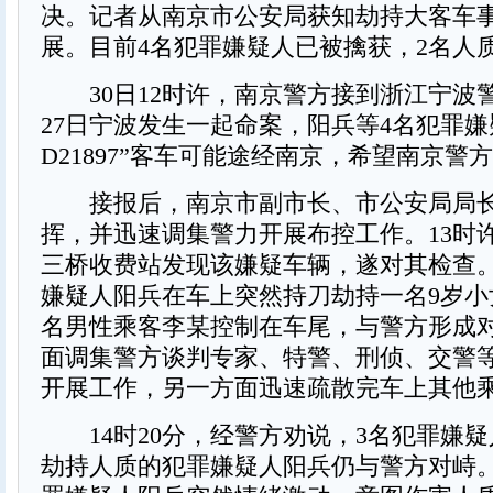
决。记者从南京市公安局获知劫持大客车
展。目前4名犯罪嫌疑人已被擒获，2名人
30日12时许，南京警方接到浙江宁波警
27日宁波发生一起命案，阳兵等4名犯罪嫌
D21897”客车可能途经南京，希望南京警
接报后，南京市副市长、市公安局局长
挥，并迅速调集警力开展布控工作。13时
三桥收费站发现该嫌疑车辆，遂对其检查
嫌疑人阳兵在车上突然持刀劫持一名9岁小
名男性乘客李某控制在车尾，与警方形成
面调集警方谈判专家、特警、刑侦、交警
开展工作，另一方面迅速疏散完车上其他
14时20分，经警方劝说，3名犯罪嫌疑
劫持人质的犯罪嫌疑人阳兵仍与警方对峙。1