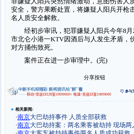
罪嫌疑人阳兵突然情绪激动，意图伤害人
安全，警方果断处置，将嫌疑人阳兵开枪
名人质安全解救。
经初步审讯，犯罪嫌疑人阳兵今年8月2
市北仑小港一KTV因酒后与人发生矛盾，
对方捅伤致死。
案件正在进一步审理中。(完)
分享按钮
参与
相关新闻:
·
南京
大巴劫持事件 人质全部获救
·
南京
大巴劫持案：两名乘客被劫持 现场两
·
南京
大客车被劫持事件两名人质成功获救