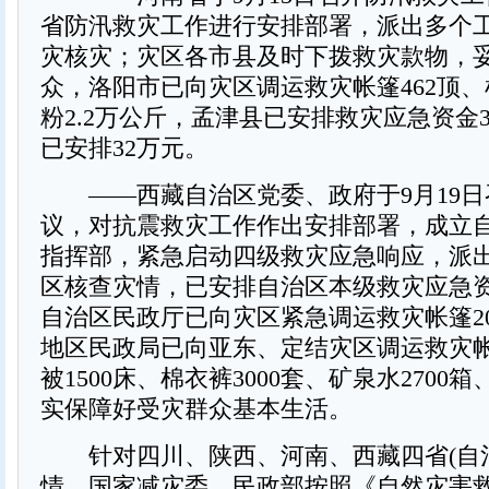
省防汛救灾工作进行安排部署，派出多个
灾核灾；灾区各市县及时下拨救灾款物，
众，洛阳市已向灾区调运救灾帐篷462顶、
粉2.2万公斤，孟津县已安排救灾应急资金
已安排32万元。
——西藏自治区党委、政府于9月19日
议，对抗震救灾工作作出安排部署，成立
指挥部，紧急启动四级救灾应急响应，派
区核查灾情，已安排自治区本级救灾应急资
自治区民政厅已向灾区紧急调运救灾帐篷20
地区民政局已向亚东、定结灾区调运救灾帐篷
被1500床、棉衣裤3000套、矿泉水2700
实保障好受灾群众基本生活。
针对四川、陕西、河南、西藏四省(自治
情，国家减灾委、民政部按照《自然灾害