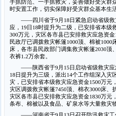
手抓防范、一手抓救灾，妥善做好受灾群
时安置工作，切实保障好受灾群众基本生
——四川省于9月18日紧急启动省级救
应，19日18时提升为二级，已安排省本级
300万元，灾区各市县已安排救灾应急资金1
民政厅已调拨救灾帐篷1000顶、棉被1000床
床，各市县民政部门调集救灾帐篷2030顶、
衣裤1.2万余套。
——陕西省于9月15日启动省级救灾应
18日提升为三级，派出14个工作组深入灾
灾，已安排省本级救灾应急资金1500万元
灾区调拨救灾帐篷7450顶、棉衣3000床、折
灾区各市县已安排救灾应急资金1830万元
条布、棉被以及食品、矿泉水等大量救灾
——河南省于9月13日召开防汛救灾工