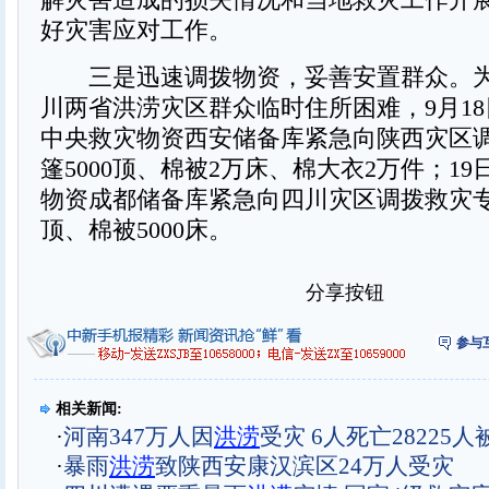
好灾害应对工作。
三是迅速调拨物资，妥善安置群众。为
川两省洪涝灾区群众临时住所困难，9月1
中央救灾物资西安储备库紧急向陕西灾区
篷5000顶、棉被2万床、棉大衣2万件；1
物资成都储备库紧急向四川灾区调拨救灾专用
顶、棉被5000床。
分享按钮
参与
相关新闻:
·
河南347万人因
洪涝
受灾 6人死亡28225
·
暴雨
洪涝
致陕西安康汉滨区24万人受灾