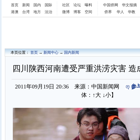
首页
新闻
国内
国际
社区
论坛
曝料
中国侨网
华文报摘
港澳
台湾
地方
法治
微博
博客
空间
侨界
华人
华教
本页位置：
首页
→
新闻中心
→
国内新闻
四川陕西河南遭受严重洪涝灾害 造成
2011年09月19日 20:36 来源：中国新闻网
参
体：
↑大
↓小
】