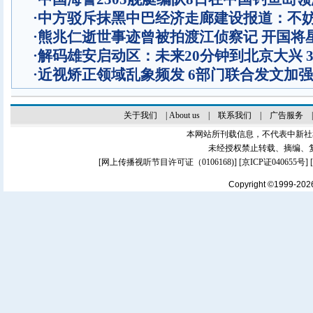
·
中方驳斥抹黑中巴经济走廊建设报道：不
·
熊兆仁逝世事迹曾被拍渡江侦察记
开国将
·
解码雄安启动区：未来20分钟到北京大兴 
·
近视矫正领域乱象频发 6部门联合发文加
关于我们
|
About us
|
联系我们
|
广告服务
本网站所刊载信息，不代表中新社
未经授权禁止转载、摘编、
[
网上传播视听节目许可证（0106168)
] [
京ICP证040655号
]
Copyright ©1999-20