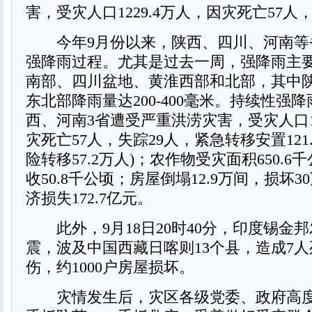
害，受灾人口1229.4万人，因灾死亡57人
今年9月份以来，陕西、四川、河南等
强降雨过程。尤其是过去一周，强降雨主
南部、四川盆地、黄淮西部和北部，其中
东北部降雨量达200-400毫米。持续性强
西、河南3省遭受严重洪涝灾害，受灾人口12
灾死亡57人，失踪29人，紧急转移安置121
险转移57.2万人)；农作物受灾面积650.
收50.8千公顷；房屋倒塌12.9万间，损坏
济损失172.7亿元。
此外，9月18日20时40分，印度锡金邦发
震，波及中国西藏日喀则13个县，造成7人
伤，约1000户房屋损坏。
灾情发生后，灾区各级党委、政府高度