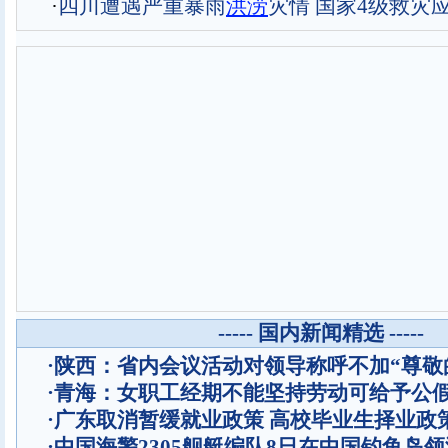
·
四川遭遇严重暴雨
洪涝
灾情 国家4级救灾
----- 国内新闻精选 -----
·
陕西：省内会议活动对领导称呼不加“尊敬
·
青海：女职工经期不能坚持劳动可给予公
·
广东取消暂缓就业政策 高校毕业生择业政
·
中国海警2305舰艇编队8日在中国钓鱼岛