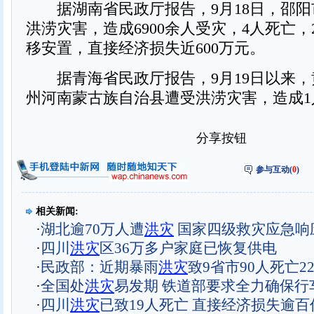
据湖南省民政厅报告，9月18日，邵阳
洪涝灾害，造成6900余人受灾，4人死亡，2
移安置，直接经济损失近600万元。
据青海省民政厅报告，9月19日以来，
州河南蒙古族自治县遭受洪涝灾害，造成1
分享按钮
参与互动(
0
)
相关新闻:
·
湖北逾70万人遭
洪灾
国家四级救灾应急响
·
四川
洪灾
区36万多户家庭已恢复供电
·
民政部：近期暴雨
洪灾
致9省市90人死亡2
·
全国处
洪灾
易发期 铁道部要求全力确保行
·
四川
洪灾
已致19人死亡 直接经济损失逾百