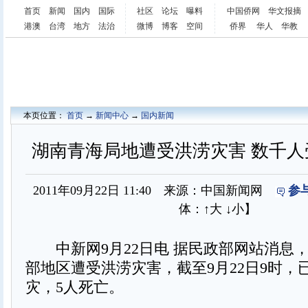
首页
新闻
国内
国际
社区
论坛
曝料
中国侨网
华文报摘
港澳
台湾
地方
法治
微博
博客
空间
侨界
华人
华教
本页位置：
首页
→
新闻中心
→
国内新闻
湖南青海局地遭受洪涝灾害 数千人
2011年09月22日 11:40 来源：中国新闻网
参
体：
↑大
↓小
】
中新网9月22日电 据民政部网站消息
部地区遭受洪涝灾害，截至9月22日9时，
灾，5人死亡。