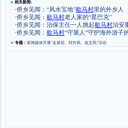
相关新闻:
·
侨乡见闻：“风水宝地”
歇马村
里的外乡人
·
侨乡见闻：
歇马村
老人家的“星巴克”
·
侨乡见闻：治保主任一人挑起
歇马村
治安
·
侨乡见闻：
歇马村
“守屋人”守护海外游子的
专题：
新闻媒体开展“走基层、转作风、改文风”活动