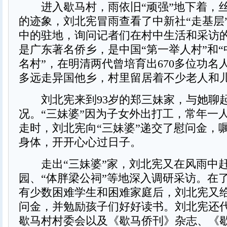
进入歇马村，雨依旧“顽强”地下着，
的迹象，刘北宪冒雨查看了中新社“走基层
中的驻地，询问记者们在村中生活和采访
是广东著名侨乡，是中国“第一举人村”和
名村”，在明清两代曾培育出670多位功名
多远走异国他乡，村里留居着不少老人和
刘北宪来到93岁的郑三妹家，与她聊
况。“三妹婆”因为子女外出打工，常年一
走时，刘北宪向“三妹婆”递交了慰问金，
身体，开开心心过日子。
走出“三妹婆”家，刘北宪又在风雨中
园、“体胖梁公祠”等地深入调研采访。在
有少数困难学生和困难家庭后，刘北宪又
问金，并勉励孩子们好好读书。刘北宪还
歇马村村委会以及《歇马侨刊》杂志、《