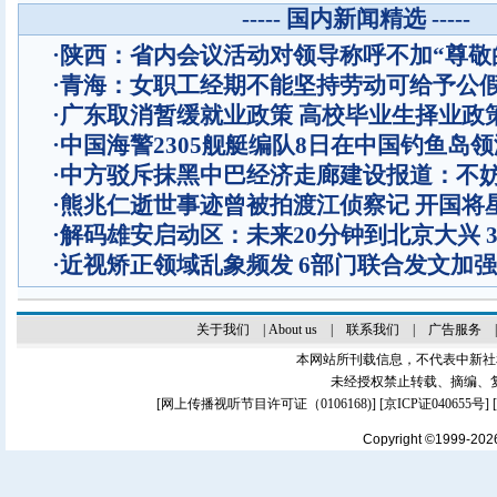
----- 国内新闻精选 -----
·
陕西：省内会议活动对领导称呼不加“尊敬
·
青海：女职工经期不能坚持劳动可给予公
·
广东取消暂缓就业政策 高校毕业生择业政
·
中国海警2305舰艇编队8日在中国钓鱼岛
·
中方驳斥抹黑中巴经济走廊建设报道：不
·
熊兆仁逝世事迹曾被拍渡江侦察记
开国将
·
解码雄安启动区：未来20分钟到北京大兴 
·
近视矫正领域乱象频发 6部门联合发文加
关于我们
|
About us
|
联系我们
|
广告服务
本网站所刊载信息，不代表中新社
未经授权禁止转载、摘编、
[
网上传播视听节目许可证（0106168)
] [
京ICP证040655号
]
Copyright ©1999-20