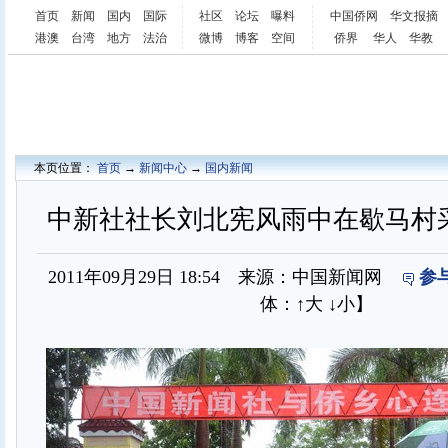
首页
新闻
国内
国际
社区
论坛
曝料
中国侨网
华文报摘
港澳
台湾
地方
法治
微博
博客
空间
侨界
华人
华教
本页位置：
首页
→
新闻中心
→
国内新闻
中新社社长刘北宪风雨中在歇马村采
2011年09月29日 18:54 来源：中国新闻网
参
体：
↑大
↓小
】