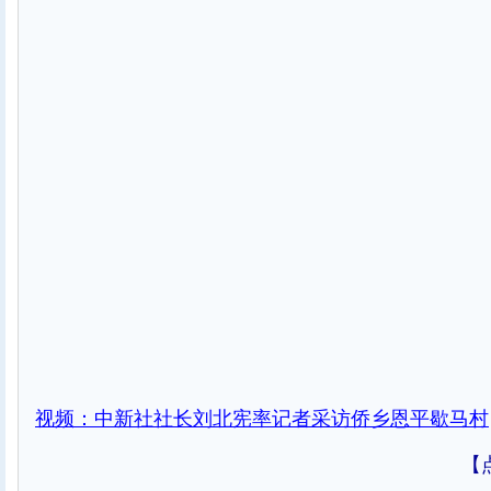
视频：中新社社长刘北宪率记者采访侨乡恩平歇马村
【