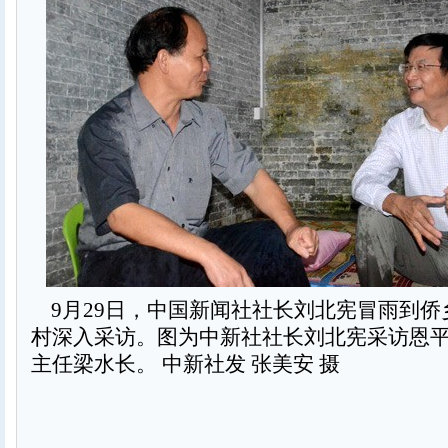
9月29日，中国新闻社社长刘北宪冒雨到侨
村深入采访。图为中新社社长刘北宪采访恩
主任梁水长。 中新社发 张美安 摄