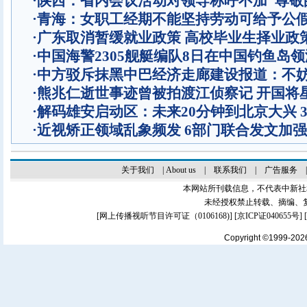
·
陕西：省内会议活动对领导称呼不加“尊敬
·
青海：女职工经期不能坚持劳动可给予公
·
广东取消暂缓就业政策 高校毕业生择业政
·
中国海警2305舰艇编队8日在中国钓鱼岛
·
中方驳斥抹黑中巴经济走廊建设报道：不
·
熊兆仁逝世事迹曾被拍渡江侦察记
开国将
·
解码雄安启动区：未来20分钟到北京大兴 
·
近视矫正领域乱象频发 6部门联合发文加
关于我们
|
About us
|
联系我们
|
广告服务
本网站所刊载信息，不代表中新社
未经授权禁止转载、摘编、
[
网上传播视听节目许可证（0106168)
] [
京ICP证040655号
]
Copyright ©1999-20