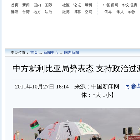
首页
新闻
国内
国际
社区
论坛
曝料
中国侨网
华文报摘
港澳
台湾
地方
法治
微博
博客
空间
侨界
华人
华教
本页位置：
首页
→
新闻中心
→
国内新闻
中方就利比亚局势表态 支持政治过
2011年10月27日 16:14 来源：中国新闻网
参
体：
↑大
↓小
】