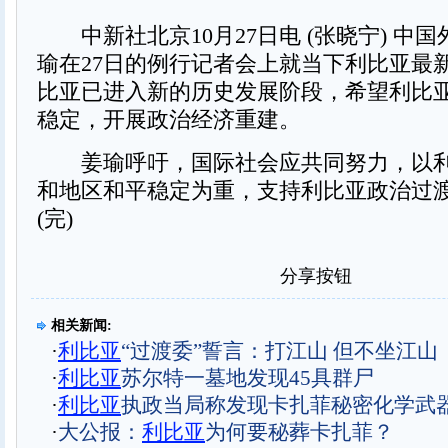
中新社北京10月27日电 (张晓宁) 中
瑜在27日的例行记者会上就当下利比亚最
比亚已进入新的历史发展阶段，希望利比
稳定，开展政治经济重建。
姜瑜呼吁，国际社会应共同努力，以利
和地区和平稳定为重，支持利比亚政治过
(完)
分享按钮
相关新闻:
·
利比亚
“过渡委”誓言：打江山 但不坐江山
·
利比亚
苏尔特一墓地发现45具群尸
·
利比亚
执政当局称发现卡扎菲秘密化学武器
·
大公报：
利比亚
为何要秘葬卡扎菲？