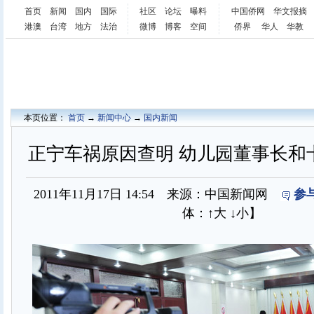
首页
新闻
国内
国际
社区
论坛
曝料
中国侨网
华文报摘
港澳
台湾
地方
法治
微博
博客
空间
侨界
华人
华教
本页位置：
首页
→
新闻中心
→
国内新闻
正宁车祸原因查明 幼儿园董事长和
2011年11月17日 14:54 来源：中国新闻网
参
体：
↑大
↓小
】