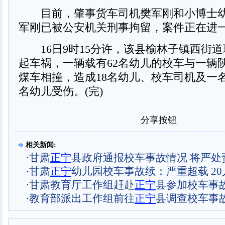
目前，肇事货车司机樊军刚和小博士幼
军刚已被公安机关刑事拘留，案件正在进
16日9时15分许，该县榆林子镇西街道
起车祸，一辆载有62名幼儿的校车与一辆
煤车相撞，造成18名幼儿、校车司机及一名
名幼儿受伤。(完)
分享按钮
相关新闻:
·
甘肃
正宁
县政府通报校车事故情况 将严处
·
甘肃
正宁
幼儿园校车事故续：严重超载 20
·
甘肃教育厅工作组赶赴
正宁
县参加校车事
·
教育部派出工作组前往
正宁
县调查校车事