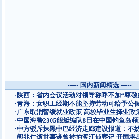
----- 国内新闻精选 -----
·
陕西：省内会议活动对领导称呼不加“尊敬
·
青海：女职工经期不能坚持劳动可给予公
·
广东取消暂缓就业政策 高校毕业生择业政
·
中国海警2305舰艇编队8日在中国钓鱼岛
·
中方驳斥抹黑中巴经济走廊建设报道：不
·
熊兆仁逝世事迹曾被拍渡江侦察记
开国将