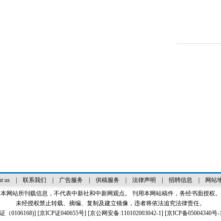
t us
|
联系我们
|
广告服务
|
供稿服务
|
法律声明
|
招聘信息
|
网站
本网站所刊载信息，不代表中新社和中新网观点。 刊用本网站稿件，务经书面授权。
未经授权禁止转载、摘编、复制及建立镜像，违者将依法追究法律责任。
0106168)
] [
京ICP证040655号
] [京公网安备:110102003042-1] [
京ICP备05004340号-