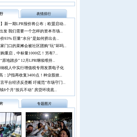
行
表情排行
】新一期LPR报价将公布；欧盟启动...
再出发 我们需要一个怎样的资本市场...
93% 巨量“水分”是如何挤出去...
家门口的菜摊会被社区团购“玩”坏吗...
购重启，中标量1000亿！另有7...
原地踏步” 12月LPR继续维持...
办纳税人中实行增值税专用发票电子化
：沪指再收复3400点！种业股掀...
言平台经济反垄断 吁规范“市场守门...
续8个月“按兵不动” 房贷环境底...
片
专题图片