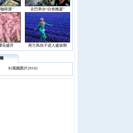
空咖啡屋”
古巴举办“白色晚宴”
樱花盛开
荷兰风信子进入盛放期
频
${视频图片2010}