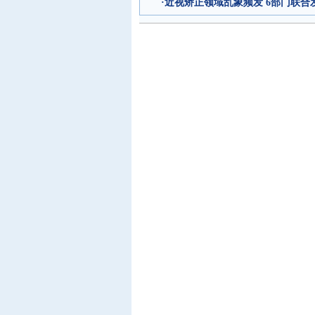
·
近视矫正领域乱象频发 6部门联合