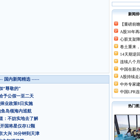
新闻排
【重磅前瞻
A股30年
心脏支架降价
卷土重来，
14天期逆回
连续八个月“
中国在新
A股持续走高
--- 国内新闻精选 -----
中外专家建
“尊敬的”
中国LPR连
给予公假一至二天
择业政策8日实施
热门图
钓鱼岛领海内巡航
道：不妨实地去了解
开国将星仅存12颗
大兴 30分钟到天津