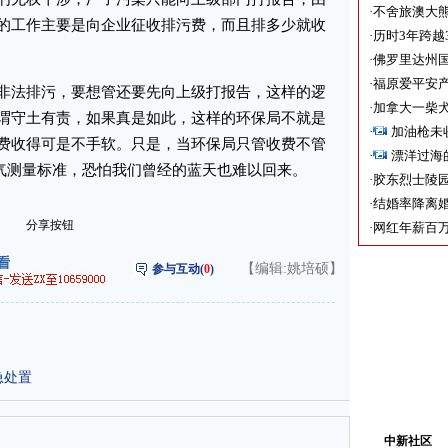
·
不舍旅澳大
的工作主要是向企业征收排污费，而且排多少就收
·
历时3年跨越
·
佛罗里达州国
·
福原爱平安产
法排污，要想管还要先向上级打报告，这样的逻
·
加拿大一柴犬
谓守土有责，如果真是如此，这样的环保局不就是
·
加油枪未
费收得可是不手软。只是，当环保局只管收费不管
·
漂洋过海
空气测量标准，恐怕我们曾经的蓝天也难以回来。
·
胶东烈士陵
·
结婚率降离婚
分享按钮
·
网红年薪百万
【编辑:姚培硕】
参与互动(
0
)
急处置
中新社区