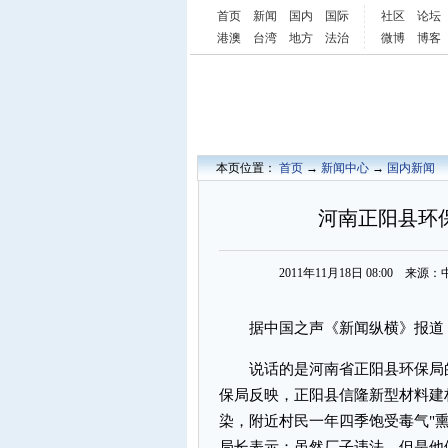
首页
新闻
国内
国际
社区
论坛
港澳
台湾
地方
法治
微博
博客
本页位置：
首页
→
新闻中心
→
国内新闻
河南正阳县环
2011年11月18日 08:00 
据中国之声《新闻纵横》报道，
说话的是河南省正阳县环保局的
保局反映，正阳县信隆新型材料建
染，附近村民一年四季饱受毒气"
局长表示：虽然厂子违法，但是他