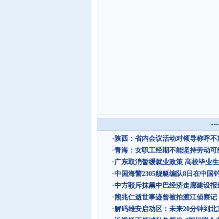
--
·
陕西：省内会议活动对领导称呼不加
·
青海：女职工经期不能坚持劳动可
·
广东取消暂缓就业政策 高校毕业生
·
中国海警2305舰艇编队8日在中国
·
中方驳斥抹黑中巴经济走廊建设报
·
熊兆仁逝世事迹曾被拍渡江侦察记
·
解码雄安启动区：未来20分钟到北京