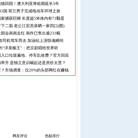
熊猫回国！澳大利亚将租期延长5年
33国 荷兰男子完成电动车环球之旅
家捕获巨蟒 长度超5米体内有73颗蛋
下二胎 老公江宏杰喜晒一家四口(图)
因会画画走红 画作已售出逾231幅
收司机驾车而去 加油站上演惊魂瞬间
的“洋美猴王”：把京剧唱给世界听
园入口垃圾遍地、停车乱收费？官方回应
率升 是独立意识崛起还是房价太贵？
？市场调查：仅20%的头部网红在赚钱
网友评论
热贴排行