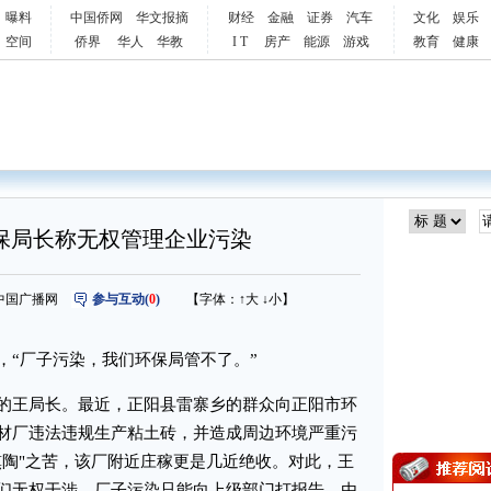
曝料
中国侨网
华文报摘
财经
金融
证券
汽车
文化
娱乐
空间
侨界
华人
华教
I T
房产
能源
游戏
教育
健康
保局长称无权管理企业污染
来源：中国广播网
参与互动(
0
)
【字体：
↑大
↓小
】
“厂子污染，我们环保局管不了。”
王局长。最近，正阳县雷寨乡的群众向正阳市环
材厂违法违规生产粘土砖，并造成周边环境严重污
熏陶"之苦，该厂附近庄稼更是几近绝收。对此，王
们无权干涉，厂子污染只能向上级部门打报告，由