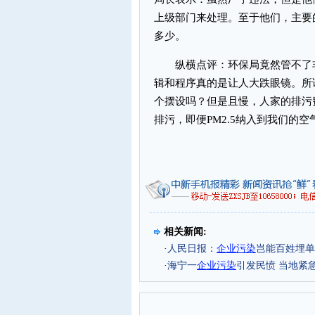
上级部门来处理。至于他们，主要
多少。
纵横点评：环保局竟然管不了非
辑和程序真的是让人大跌眼镜。所
个摆设吗？但是且慢，人家的排污
排污，即便PM2.5纳入到我们的
相关新闻:
·
人民日报：
企业污染
岂能百姓埋单
·
海宁一
企业污染
引发民愤 当地紧