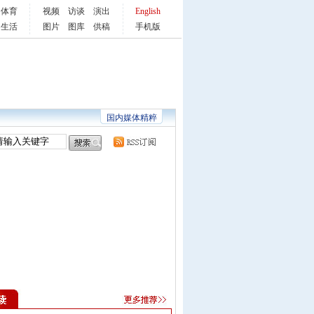
体育
视频
访谈
演出
English
生活
图片
图库
供稿
手机版
国内媒体精粹