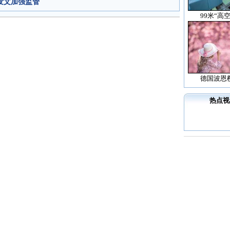
发文加强监管
99米“高
德国波恩
热点视