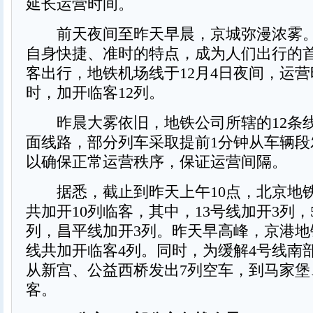
延长运营时间。
前天夜间至昨天早晨，京城弥漫浓雾。
自身快捷、准时的特点，成为人们出行的
客出行，地铁机场线于12月4日夜间，运营
时，加开临客12列。
昨晨大雾依旧，地铁公司所辖的12条
面线路，部分列车采取提前1分钟从车辆段
以确保正常运营秩序，保证运营间隔。
据悉，截止到昨天上午10点，北京地
共加开10列临客，其中，13号线加开3列，
列，昌平线加开3列。昨天早高峰，京港地
线共加开临客4列。同时，为缓解4号线南
从新宫、公益西桥发出7列空车，到马家堡
客。