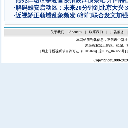
·
熊兆仁逝世事迹曾被拍渡江侦察记
开国将
·
解码雄安启动区：未来20分钟到北京大兴 
·
近视矫正领域乱象频发 6部门联合发文加
关于我们
|
About us
|
联系我们
|
广告服务
本网站所刊载信息，不代表中新社
未经授权禁止转载、摘编、
[
网上传播视听节目许可证（0106168)
] [
京ICP证040655号
]
Copyright ©1999-20