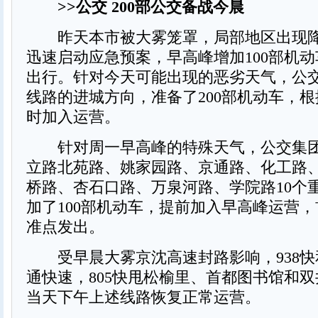
>>公交 200部公交备战今晨
昨天本市被大雾笼罩，局部地区出现降
迅速启动应急预案，早高峰增加100部机
出行。针对今天可能出现的恶劣天气，公
线路的进城方向，准备了200部机动车，
时加入运营。
针对周一早高峰的特殊天气，公交集团
立路北苑路、姚家园路、京通路、化工路
桥路、杏石口路、万泉河路、学院路10个
加了100部机动车，提前加入早高峰运营
准点发出。
受早晨大雾京沈高速封路影响，938快和
通快速，805快甩松榆里、首都图书馆和
当天下午上述线路恢复正常运营。