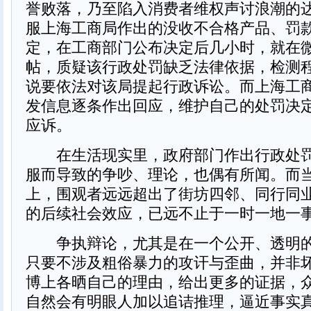
誉败落，乃至陷入消费者维权声讨浪潮的
服上海工商局作出的没收不合格产品、罚款
定，在工商部门公布决定后几小时，就在
帖，质疑该行政处罚缺乏法律依据，检测
说要依法对该局提起行政诉讼。而上海工
发信息逐条作出回应，维护自己的处罚决
应诉。
在生活现实里，政府部门作出行政处罚
服而导致的争吵、理论，也偶有所闻。而
上，围观者远远超出了街坊四邻、同行同
的后续社会效应，已远不止于一时一地一
争执辩论，尤其是在一个公开、透明的
只要不涉及粗俗暴力的攻讦与歪曲，并非
博上各晒自己的理由，给出更多的证据，
自然会有明眼人加以追诘推理，逼近事实