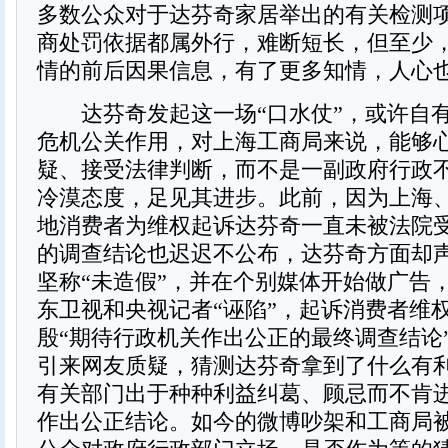
多数公众对于达芬奇家居举出的有关检测
商处罚依据都属外行，难断短长，但至少
情的前后因果信息，有了更多知情，人心
达芬奇发起这一场“口水仗”，或许自
危机公关作用，对上海工商局来说，能够
疑、接受法律判断，而不是一副政府行政
冷漠态度，足见其进步。此前，因为上海
地消费者为维权起诉达芬奇一直未被法院
的调查结论也迟迟不公布，达芬奇方面却
坚称“未造假”，并在个别媒体开始做广告
东卫视和央视记者“诬陷”，起诉消费者维
殷“期待行政机关作出公正的最终调查结论
引来网友质疑，猜测达芬奇拿到了什么有
有关部门出于种种利益纠葛、顾忌而不肯
作出公正结论。如今的微博吵架和工商局