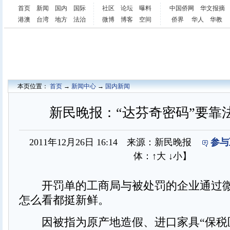
首页
新闻
国内
国际
社区
论坛
曝料
中国侨网
华文报摘
港澳
台湾
地方
法治
微博
博客
空间
侨界
华人
华教
本页位置：
首页
→
新闻中心
→
国内新闻
新民晚报：“达芬奇密码”要靠
2011年12月26日 16:14 来源：新民晚报
参与
体：
↑大
↓小
】
开罚单的工商局与被处罚的企业通过微
怎么看都挺新鲜。
因被指为原产地造假、进口家具“保税