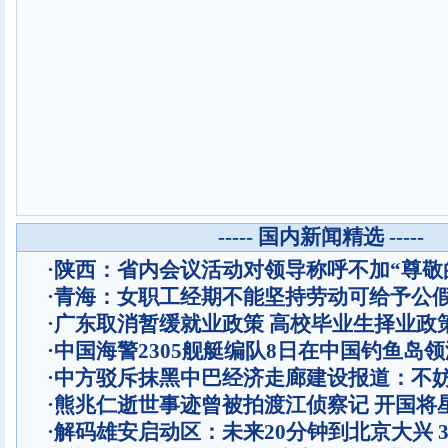
----- 国内新闻精选 -----
·
陕西：省内会议活动对领导称呼不加“尊敬
·
青海：女职工经期不能坚持劳动可给予公
·
广东取消暂缓就业政策 高校毕业生择业政
·
中国海警2305舰艇编队8日在中国钓鱼岛
·
中方驳斥抹黑中巴经济走廊建设报道：不
·
熊兆仁逝世事迹曾被拍渡江侦察记
开国将
·
解码雄安启动区：未来20分钟到北京大兴 