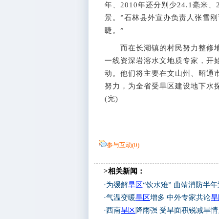
年、2010年还分别少24.1毫米
景。”石林县外宣办负责人张雪刚
睫。”
而在长湖镇的村民努力整修地下
一线资深岩溶水文地质专家，开
动。他们将主要在文山州、昭通市
努力，为全省受旱区建设地下水探
(完)
参与互动(
0
)
>相关新闻：
·
为缓解
旱区
“饮水难” 曲靖消防半年
·
气温变暖
旱区
增多 中外专家共论
旱
·
西南
旱区
降雨强 受旱面积锐减旱情