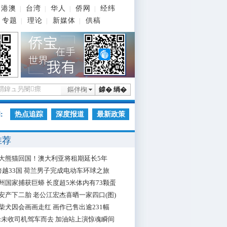
港澳
台湾
华人
侨网
经纬
|
|
|
|
专题
理论
新媒体
供稿
|
|
|
鏂伴椈
鎼� 绱�
:
热点追踪
深度报道
最新政策
推荐
大熊猫回国！澳大利亚将租期延长5年
跨越33国 荷兰男子完成电动车环球之旅
州国家捕获巨蟒 长度超5米体内有73颗蛋
安产下二胎 老公江宏杰喜晒一家四口(图)
柴犬因会画画走红 画作已售出逾231幅
枪未收司机驾车而去 加油站上演惊魂瞬间