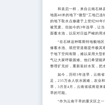
和袁启一样，来自云南石林县长
地面40米的地下“微型”工地已
的地下取水点修建于上世纪90
被荒废。但如今的3年连旱，让
面蓄水池，以应对日益严峻的用
“在石林这种喀斯特地貌地区，
修蓄水池、填挖管道都是件极其
于地下空间有限，难以采用大型
气让大家呼吸困难。他们希望能
整理扩充好，重新装好水泵，把水
如今，历经3年连旱，云南省的
足，235万余人饮水困难，农业
旱，3月至4月，云南省或将迎
旱的可能。
“作为云南干旱的重灾区之一，石林