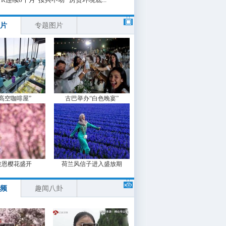
片
专题图片
“高空咖啡屋”
古巴举办“白色晚宴”
波恩樱花盛开
荷兰风信子进入盛放期
频
趣闻八卦