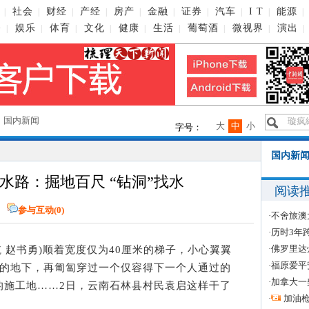
社会
财经
产经
房产
金融
证券
汽车
I T
能源
|
|
|
|
|
|
|
|
|
|
播
娱乐
体育
文化
健康
生活
葡萄酒
微视界
演出
|
|
|
|
|
|
|
|
|
→
国内新闻
大
中
小
字号：
国内新闻
水路：掘地百尺 “钻洞”找水
阅读
网
参与互动(
0
)
·
不舍旅澳
·
历时3年
·
佛罗里达
 赵书勇)顺着宽度仅为40厘米的梯子，小心翼翼
·
福原爱平
深的地下，再匍匐穿过一个仅容得下一个人通过的
·
加拿大一
的施工地……2日，云南石林县村民袁启这样干了
·
加油