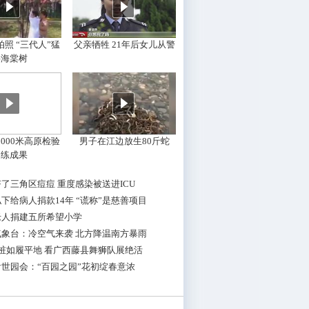
照 “三代人”猛
父亲牺牲 21年后女儿从警
摇海棠树
000米高原检验
男子在江边放生80斤蛇
训练成果
了三角区痘痘 重度感染被送进ICU
下给病人捐款14年 “谎称”是慈善项目
老人捐建五所希望小学
气象台：冷空气来袭 北方降温南方暴雨
桩如履平地 看广西藤县舞狮队展绝活
世园会：“百园之园”花初绽春意浓