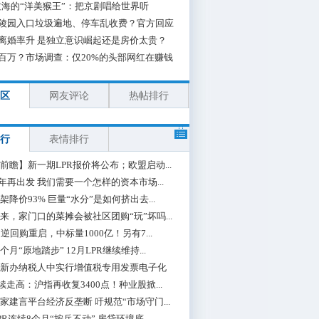
海的“洋美猴王”：把京剧唱给世界听
陵园入口垃圾遍地、停车乱收费？官方回应
离婚率升 是独立意识崛起还是房价太贵？
百万？市场调查：仅20%的头部网红在赚钱
区
网友评论
热帖排行
行
表情排行
前瞻】新一期LPR报价将公布；欧盟启动...
0年再出发 我们需要一个怎样的资本市场...
架降价93% 巨量“水分”是如何挤出去...
来，家门口的菜摊会被社区团购“玩”坏吗...
期逆回购重启，中标量1000亿！另有7...
个月“原地踏步” 12月LPR继续维持...
新办纳税人中实行增值税专用发票电子化
续走高：沪指再收复3400点！种业股掀...
家建言平台经济反垄断 吁规范“市场守门...
PR连续8个月“按兵不动” 房贷环境底...