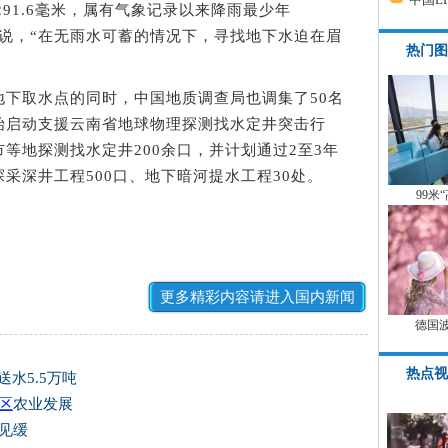
、291.6毫米，属有气象记录以来降雨最少年
说，“在无雨水可蓄的情况下，寻找地下水迫在眉
热门图
取水点的同时，中国地质调查局也调集了50名
始启动支援云南省地球物理探测找水定井突击行
等地探测找水定井200余口，并计划通过2至3年
采深井工程500口、地下暗河提水工程30处。
99米
更多精彩内容请进入国内新闻
德国
热点视
送水5.5万吨
区
农业发展
见缓