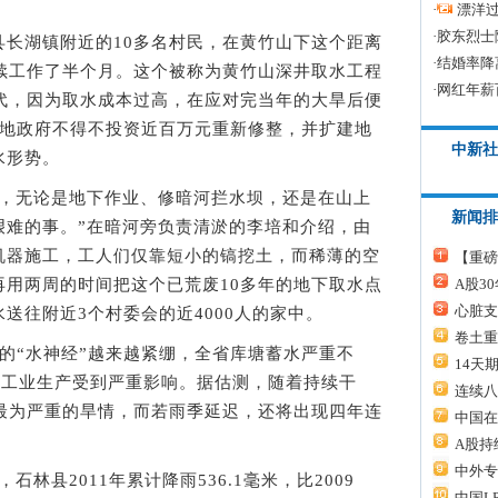
·
漂洋过
·
胶东烈士
湖镇附近的10多名村民，在黄竹山下这个距离
·
结婚率降
连续工作了半个月。这个被称为黄竹山深井取水工程
·
网红年薪
年代，因为取水成本过高，在应对完当年的大旱后便
当地政府不得不投资近百万元重新修整，并扩建地
中新社
水形势。
无论是地下作业、修暗河拦水坝，还是在山上
新闻排
艰难的事。”在暗河旁负责清淤的李培和介绍，由
机器施工，工人们仅靠短小的镐挖土，而稀薄的空
【重磅
A股3
再用两周的时间把这个已荒废10多年的地下取水点
心脏支
送往附近3个村委会的近4000人的家中。
卷土重
“水神经”越来越紧绷，全省库塘蓄水严重不
14天
和工业生产受到严重影响。据估测，随着持续干
连续八
来最为严重的旱情，而若雨季延迟，还将出现四年连
中国在
A股持
中外专
县2011年累计降雨536.1毫米，比2009
中国L