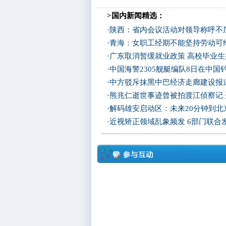
>国内新闻精选：
·
陕西：省内会议活动对领导称呼不加
·
青海：女职工经期不能坚持劳动可
·
广东取消暂缓就业政策 高校毕业生
·
中国海警2305舰艇编队8日在中
·
中方驳斥抹黑中巴经济走廊建设报
·
熊兆仁逝世事迹曾被拍渡江侦察记
·
解码雄安启动区：未来20分钟到北京
·
近视矫正领域乱象频发 6部门联合