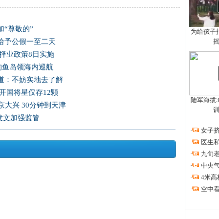
“尊敬的”
为给孩子拍
给予公假一至二天
择业政策8日实施
国钓鱼岛领海内巡航
道：不妨实地去了解
开国将星仅存12颗
陆军海拔3
大兴 30分钟到天津
发文加强监管
·
女子挤
·
医生私
·
九旬
·
中央
·
4米高
·
空中看