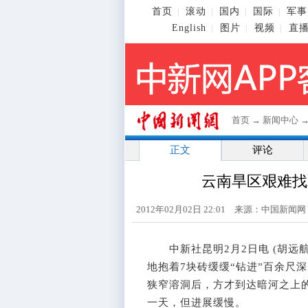
首页
滚动
国内
国际
军事
|
|
|
|
English
图片
视频
直
|
|
|
首页
→
新闻中心
正文
评论
云南旱区艰难找
2012年02月02日 22:01 来源：中国新闻
中新社昆明2月2日电 (胡远航
地抱着7块砖缓缓“钻进”百余尺
狭窄溶洞后，方才到达暗河之上
一天，但进展缓慢。