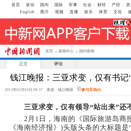
首页
滚动
国内
国际
军事
社会
财经
产经
房
|
|
|
|
|
|
|
|
English
图片
视频
直播
娱乐
体育
文化
|
|
|
|
|
|
|
首页
→
新闻中心
→
国内新闻
正文
评论
钱江晚报：三亚求变，仅有书记“
2012年02月03日 09:37 来源：钱江晚报
参与互动(
0
)
三亚求变，仅有领导“站出来”还
2月1日，海南的《国际旅游岛商报
《海南经济报》)头版头条的大标题是