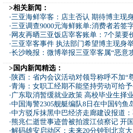
>相关新闻：
·
三亚海鲜宰客：店主否认 期待博主现
·
三亚调查9000元海鲜账单:消费者若签
·
网友再晒三亚饭店宰客账单：7个菜要
·
三亚宰客事件 执法部门希望博主现身
·
长沙晚报：微博举报三亚宰客属“恶意攻
>国内新闻精选：
·
陕西：省内会议活动对领导称呼不加“尊
·
青海：女职工经期不能坚持劳动可给予
·
广东取消暂缓就业政策 高校毕业生择业
·
中国海警2305舰艇编队8日在中国钓
·
中方驳斥抹黑中巴经济走廊建设报道：
·
熊兆仁逝世事迹曾被拍渡江侦察记
开国
·
解码雄安启动区：未来20分钟到北京大兴