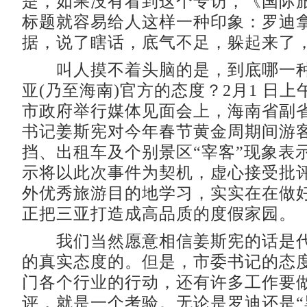
是，如果没有看到这个专访，《国际
标题就容易给人这样一种印象：罗迪
据，说了瞎话，底气不足，躲起来了
叫人摸不着头脑的是，到底哪一种
亚(乃至海南)官方的态度？2月1 日
市政府举行媒体见面会上，海南省副
书记姜斯宪对今年春节黄金周期间游
挡、出租车及个别景区“宰客”现象表
示将以此次事件为契机，虚心接受批
外优秀旅游目的地学习，实实在在做
正把三亚打造成高品质的度假家园。
我们当然愿意相信姜斯宪的话是代
的真实态度的。但是，市委书记的态
门各个行业的行动，还有许多工作要
评，就是一个考验。无论是罗迪还是“