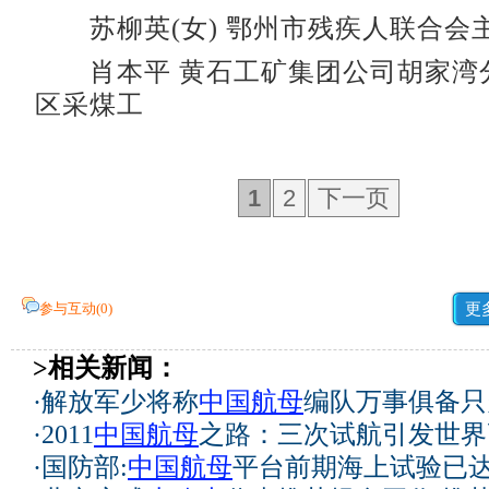
苏柳英(女) 鄂州市残疾人联合会
肖本平 黄石工矿集团公司胡家湾
区采煤工
1
2
下一页
参与互动(
0
)
更
>相关新闻：
·
解放军少将称
中国航母
编队万事俱备只
·
2011
中国航母
之路：三次试航引发世界
·
国防部:
中国航母
平台前期海上试验已