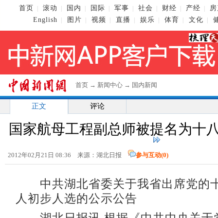
首页
滚动
国内
国际
军事
社会
财经
产经
房
|
|
|
|
|
|
|
|
English
图片
视频
直播
娱乐
体育
文化
|
|
|
|
|
|
|
首页
→
新闻中心
→
国内新闻
正文
评论
国家航母工程副总师被提名为十
2012年02月21日 08:36 来源：湖北日报
参与互动(
0
)
中共湖北省委关于我省出席党的十
人初步人选的公示公告