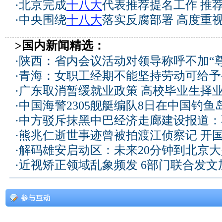
·
北京完成
十八大
代表推荐提名工作 推荐
·
中央围绕
十八大
落实反腐部署 高度重
>国内新闻精选：
·
陕西：省内会议活动对领导称呼不加“尊
·
青海：女职工经期不能坚持劳动可给予
·
广东取消暂缓就业政策 高校毕业生择业
·
中国海警2305舰艇编队8日在中国钓
·
中方驳斥抹黑中巴经济走廊建设报道：
·
熊兆仁逝世事迹曾被拍渡江侦察记
开国
·
解码雄安启动区：未来20分钟到北京大兴
·
近视矫正领域乱象频发 6部门联合发文