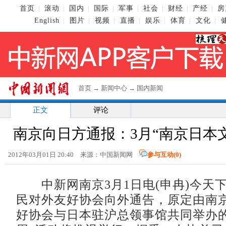
首页
滚动
国内
国际
军事
社会
财经
产经
房
|
|
|
|
|
|
|
|
English
图片
视频
直播
娱乐
体育
文化
|
|
|
|
|
|
|
首页
→
新闻中心
→
国内新闻
正文
评论
南京向日方通报：3月“南京日本
2012年03月01日 20:40 来源：中国新闻网
参与互动(
0
)
中新网南京3月1日电(申冉)今天
民对外友好协会向外通告，原定由南
好协会与日本驻沪总领事馆共同举办的