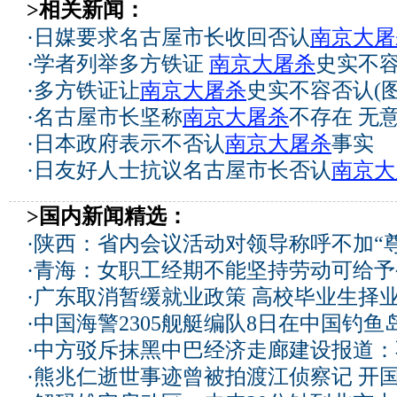
>相关新闻：
·
日媒要求名古屋市长收回否认
南京大屠
·
学者列举多方铁证
南京大屠杀
史实不
·
多方铁证让
南京大屠杀
史实不容否认(图
·
名古屋市长坚称
南京大屠杀
不存在 无
·
日本政府表示不否认
南京大屠杀
事实
·
日友好人士抗议名古屋市长否认
南京大
>国内新闻精选：
·
陕西：省内会议活动对领导称呼不加“尊
·
青海：女职工经期不能坚持劳动可给予
·
广东取消暂缓就业政策 高校毕业生择业
·
中国海警2305舰艇编队8日在中国钓
·
中方驳斥抹黑中巴经济走廊建设报道：
·
熊兆仁逝世事迹曾被拍渡江侦察记
开国