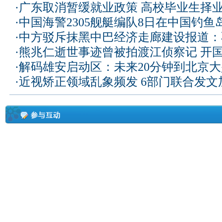
·
广东取消暂缓就业政策 高校毕业生择业
·
中国海警2305舰艇编队8日在中国钓
·
中方驳斥抹黑中巴经济走廊建设报道：
·
熊兆仁逝世事迹曾被拍渡江侦察记
开国
·
解码雄安启动区：未来20分钟到北京大兴
·
近视矫正领域乱象频发 6部门联合发文