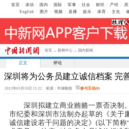
首页
滚动
国内
国际
军事
社会
财经
产经
房
|
|
|
|
|
|
|
|
English
图片
视频
直播
娱乐
体育
文化
|
|
|
|
|
|
|
首页
→
新闻中心
→
国内新闻
正文
评论
深圳将为公务员建立诚信档案 完
2012年03月10日 15:22 来源：羊城晚报
参与互动(
0
)
深圳拟建立商业贿赂一票否决制。
市纪委和深圳市法制办起草的《关于
诚信建设若干问题的决定》(以下简称“