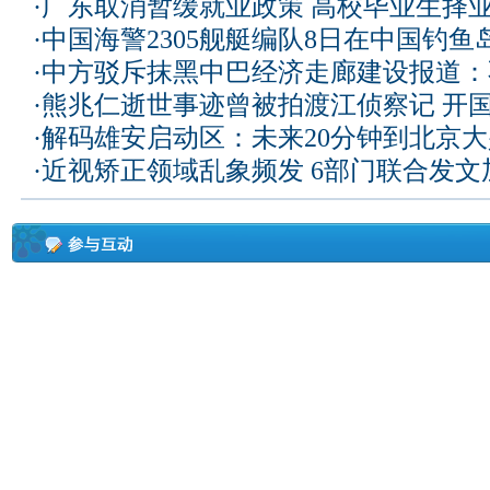
·
广东取消暂缓就业政策 高校毕业生择业
·
中国海警2305舰艇编队8日在中国钓
·
中方驳斥抹黑中巴经济走廊建设报道：
·
熊兆仁逝世事迹曾被拍渡江侦察记
开国
·
解码雄安启动区：未来20分钟到北京大兴
·
近视矫正领域乱象频发 6部门联合发文