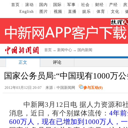
首页
滚动
国内
国际
军事
社会
财经
产经
房
|
|
|
|
|
|
|
|
English
图片
视频
直播
娱乐
体育
文化
|
|
|
|
|
|
|
首页
→
新闻中心
→
国内新闻
正文
评论
国家公务员局:“中国现有1000万
2012年03月12日 20:07 来源：中国新闻网
参与互动(
0
)
中新网3月12日电 据人力资源和
消息，近日，有个别媒体流传：
4年
600万人，现在已增加到1000万人，一