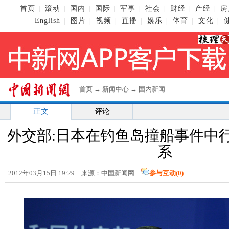
首页
滚动
国内
国际
军事
社会
财经
产经
房
|
|
|
|
|
|
|
|
English
图片
视频
直播
娱乐
体育
文化
|
|
|
|
|
|
|
首页
→
新闻中心
→
国内新闻
正文
评论
外交部:日本在钓鱼岛撞船事件中
系
2012年03月15日 19:29 来源：中国新闻网
参与互动(
0
)