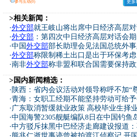
参与互动(
0
)
更多
>相关新闻：
·
外交部
就王岐山将出席中日经济高层对
·
外交部
：第四次中日经济高层对话会期
·
中国
外交部
部长助理会见法国总统外事
·
外交部
称限制稀土出口是出于环保考虑
·
南非
外交部
称非盟和联合国需要保持政
>国内新闻精选：
·
陕西：省内会议活动对领导称呼不加“尊
·
青海：女职工经期不能坚持劳动可给予
·
广东取消暂缓就业政策 高校毕业生择业
·
中国海警2305舰艇编队8日在中国钓
·
中方驳斥抹黑中巴经济走廊建设报道：
·
熊兆仁逝世事迹曾被拍渡江侦察记
开国