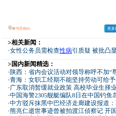
参与互动(
0
)
更多
>相关新闻：
·
女性公务员需检查
性病
引质疑 被批凸
>国内新闻精选：
·
陕西：省内会议活动对领导称呼不加“尊
·
青海：女职工经期不能坚持劳动可给予
·
广东取消暂缓就业政策 高校毕业生择业
·
中国海警2305舰艇编队8日在中国钓
·
中方驳斥抹黑中巴经济走廊建设报道：
·
熊兆仁逝世事迹曾被拍渡江侦察记
开国