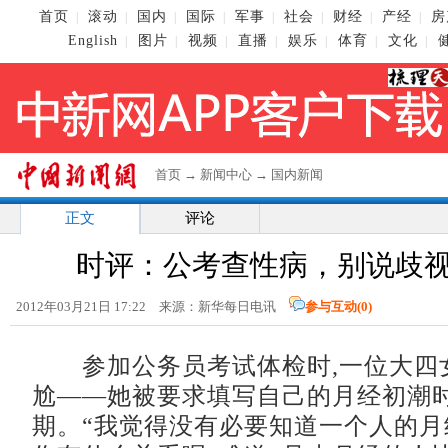
首页
滚动
国内
国际
军事
社会
财经
产经
房
|
|
|
|
|
|
|
|
English
图片
视频
直播
娱乐
体育
文化
|
|
|
|
|
|
|
首页
→
新闻中心
→
国内新闻
正文
评论
时评：公考查性病，别说歧
2012年03月21日 17:22 来源：新华每日电讯
参与互动(
0
)
参加公务员考试体检时,一位大四
尬——她被要求填写自己的月经初潮
期。“我觉得没有必要知道一个人的月