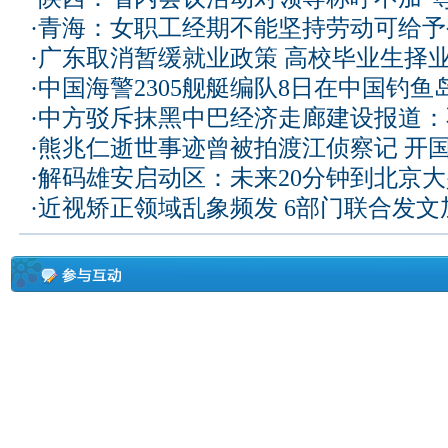
·
青海：女职工经期不能坚持劳动可给予
·
广东取消暂缓就业政策 高校毕业生择业
·
中国海警2305舰艇编队8日在中国钓
·
中方驳斥抹黑中巴经济走廊建设报道：
·
熊兆仁逝世事迹曾被拍渡江侦察记
开国
·
解码雄安启动区：未来20分钟到北京大兴
·
近视矫正领域乱象频发 6部门联合发文