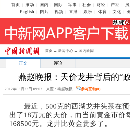
首页
滚动
国内
国际
军事
社会
财经
产经
房
|
|
|
|
|
|
|
|
English
图片
视频
直播
娱乐
体育
文化
|
|
|
|
|
|
|
首页
→
新闻中心
→
国内新闻
正文
评论
燕赵晚报：天价龙井背后的“政
2012年03月23日 09:03 来源：燕赵晚报
参与互动(
0
)
最近，500克的西湖龙井头茶在预
出了18万元的天价，而当前黄金市价每
168500元。龙井比黄金贵多了。