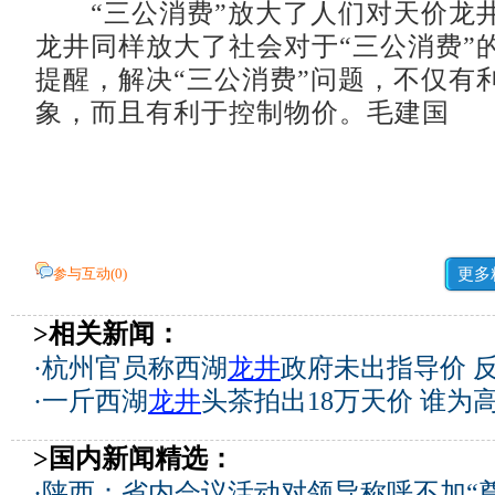
“三公消费”放大了人们对天价龙
龙井同样放大了社会对于“三公消费”
提醒，解决“三公消费”问题，不仅有
象，而且有利于控制物价。毛建国
参与互动(
0
)
更多
>相关新闻：
·
杭州官员称西湖
龙井
政府未出指导价 
·
一斤西湖
龙井
头茶拍出18万天价 谁为
>国内新闻精选：
·
陕西：省内会议活动对领导称呼不加“尊