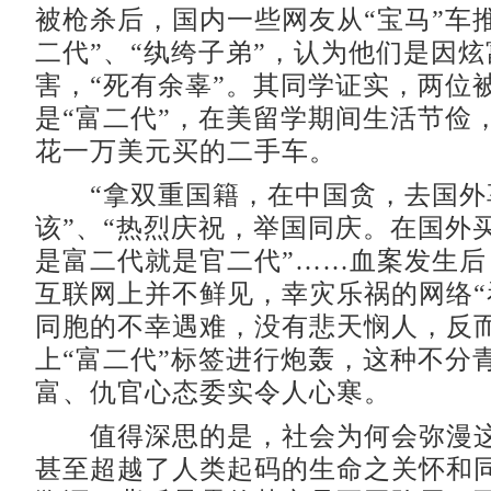
被枪杀后，国内一些网友从“宝马”车
二代”、“纨绔子弟”，认为他们是因
害，“死有余辜”。其同学证实，两位
是“富二代”，在美留学期间生活节俭
花一万美元买的二手车。
“拿双重国籍，在中国贪，去国外
该”、“热烈庆祝，举国同庆。在国外
是富二代就是官二代”……血案发生后
互联网上并不鲜见，幸灾乐祸的网络“
同胞的不幸遇难，没有悲天悯人，反
上“富二代”标签进行炮轰，这种不分
富、仇官心态委实令人心寒。
值得深思的是，社会为何会弥漫这
甚至超越了人类起码的生命之关怀和