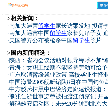
参与互动(
0
)
更多
>相关新闻：
·
南加大遇害
留学生
家长访案发地 拟请
·
南加大遇害中国
留学生
家长凭吊子女 
·
美国警方公布被枪杀中国
留学生
照片
>国内新闻精选：
·
陕西：省内会议活动对领导称呼不加“尊
·
青海：女职工经期不能坚持劳动可给予
·
广东取消暂缓就业政策 高校毕业生择业
·
中国海警2305舰艇编队8日在中国钓
·
中方驳斥抹黑中巴经济走廊建设报道：
·
熊兆仁逝世事迹曾被拍渡江侦察记
开国
·
解码雄安启动区：未来20分钟到北京大兴