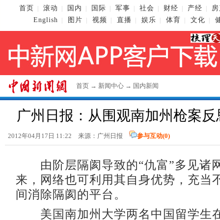
首页
滚动
国内
国际
军事
社会
财经
产经
房
|
|
|
|
|
|
|
|
English
图片
视频
直播
娱乐
体育
文化
|
|
|
|
|
|
|
首页
→
新闻中心
→
国内新闻
广州日报：从围观南加州枪案反思
2012年04月17日 11:22 来源：广州日报
参与互动(
0
)
由阶层隔阂导致的“仇富”多见诸
来，网络也可利用其自身优势，充当
间消除隔阂的平台。
美国南加州大学两名中国留学生在