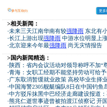
参与互动(
0
)
更多
>相关新闻：
·
未来三天江南华南有较
强降雨
东北有
·
长江上游出现
强降雨
中游水位明显上
·
北京迎来今年最
强降雨
尚无灾情报告
>国内新闻精选：
·
陕西：省内会议活动对领导称呼不加“尊
·
青海：女职工经期不能坚持劳动可给予
·
广东取消暂缓就业政策 高校毕业生择业
·
中国海警2305舰艇编队8日在中国钓
·
中方驳斥抹黑中巴经济走廊建设报道：
·
熊兆仁逝世事迹曾被拍渡江侦察记
开国