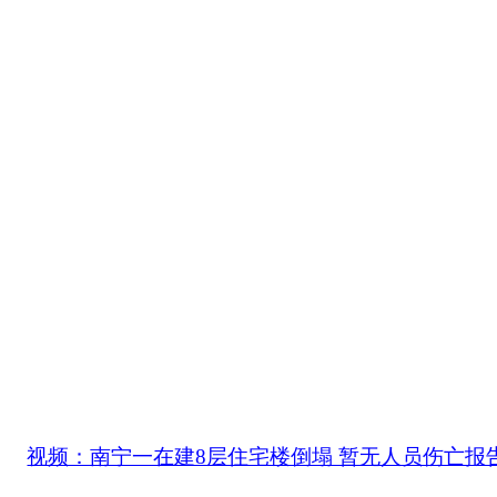
视频：南宁一在建8层住宅楼倒塌 暂无人员伤亡报