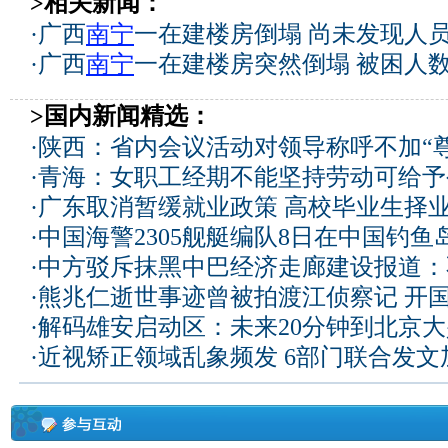
>相关新闻：
·
广西
南宁
一在建楼房倒塌 尚未发现人
·
广西
南宁
一在建楼房突然倒塌 被困人
>国内新闻精选：
·
陕西：省内会议活动对领导称呼不加“尊
·
青海：女职工经期不能坚持劳动可给予
·
广东取消暂缓就业政策 高校毕业生择业
·
中国海警2305舰艇编队8日在中国钓
·
中方驳斥抹黑中巴经济走廊建设报道：
·
熊兆仁逝世事迹曾被拍渡江侦察记
开国
·
解码雄安启动区：未来20分钟到北京大兴
·
近视矫正领域乱象频发 6部门联合发文