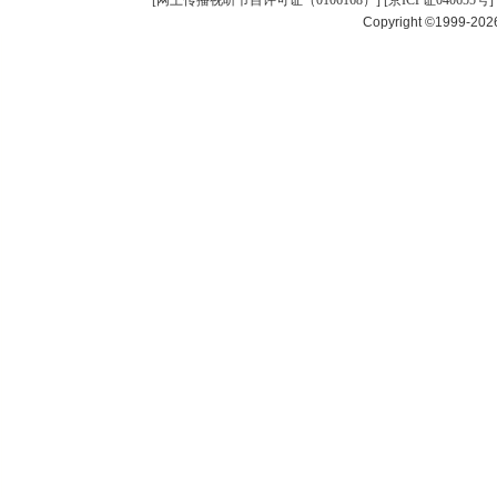
[
网上传播视听节目许可证（0106168）
] [
京ICP证040655号
]
Copyright ©1999-20