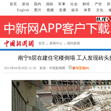
首页
滚动
国内
国际
军事
社会
财经
产经
房
|
|
|
|
|
|
|
|
English
图片
视频
直播
娱乐
体育
文化
|
|
|
|
|
|
|
首页
→
新闻中心
→
国内新闻
南宁8层在建住宅楼倒塌 工人发现砖头
2012年04月29日 12:56 来源：
中国新闻网
参与互动(
0
)