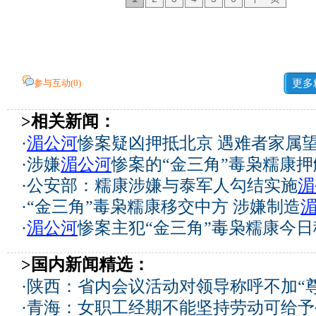
参与互动(
0
)
更多
>相关新闻：
·
湄公河
惨案疑凶押抵北京 遇难者家属
·
涉嫌
湄公河
惨案的“金三角”毒枭糯康
·
公安部：糯康涉嫌与泰军人勾结实施
湄
·
“金三角”毒枭糯康移交中方 涉嫌制造
·
湄公河
惨案主犯“金三角”毒枭糯康今
>国内新闻精选：
·
陕西：省内会议活动对领导称呼不加“尊
·
青海：女职工经期不能坚持劳动可给予