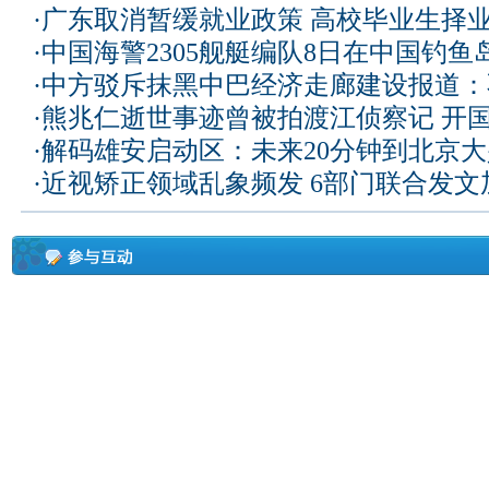
·
广东取消暂缓就业政策 高校毕业生择业
·
中国海警2305舰艇编队8日在中国钓
·
中方驳斥抹黑中巴经济走廊建设报道：
·
熊兆仁逝世事迹曾被拍渡江侦察记
开国
·
解码雄安启动区：未来20分钟到北京大兴
·
近视矫正领域乱象频发 6部门联合发文