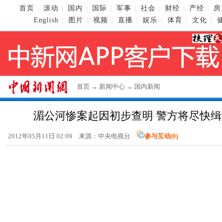
首页
滚动
国内
国际
军事
社会
财经
产经
房
|
|
|
|
|
|
|
|
English
图片
视频
直播
娱乐
体育
文化
|
|
|
|
|
|
|
首页
→
新闻中心
→
国内新闻
湄公河惨案起因初步查明 警方将尽快
2012年05月11日 02:09 来源：中央电视台
参与互动(
0
)