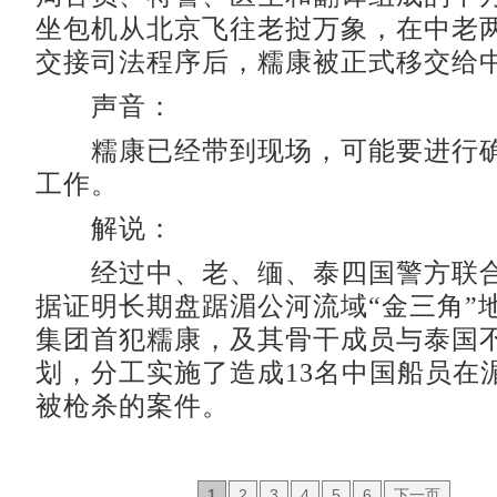
坐包机从北京飞往老挝万象，在中老
交接司法程序后，糯康被正式移交给
声音：
糯康已经带到现场，可能要进行确
工作。
解说：
经过中、老、缅、泰四国警方联合
据证明长期盘踞湄公河流域“金三角”
集团首犯糯康，及其骨干成员与泰国
划，分工实施了造成13名中国船员在
被枪杀的案件。
1
2
3
4
5
6
下一页