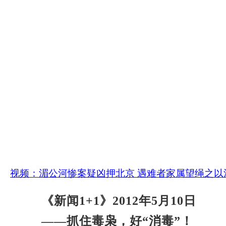
视频：湄公河惨案疑凶押北京 遇难者家属望绳之以
《新闻1+1》2012年5月10日
——抓住毒枭，好“消毒”！