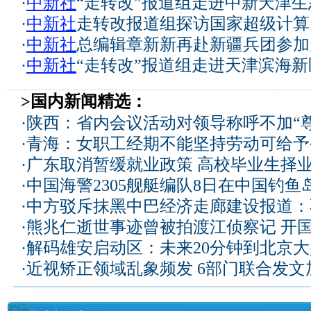
·
中新社
“走转改”报道组走进中新天津生
·
中新社
走转改报道组探访国家超级计算
·
中新社
总编辑章新新再赴新疆兵团参加
·
中新社
“走转改”报道组走进天津滨海新
>国内新闻精选：
·
陕西：省内会议活动对领导称呼不加“尊
·
青海：女职工经期不能坚持劳动可给予
·
广东取消暂缓就业政策 高校毕业生择业
·
中国海警2305舰艇编队8日在中国钓
·
中方驳斥抹黑中巴经济走廊建设报道：
·
熊兆仁逝世事迹曾被拍渡江侦察记
开国
·
解码雄安启动区：未来20分钟到北京大兴
·
近视矫正领域乱象频发 6部门联合发文