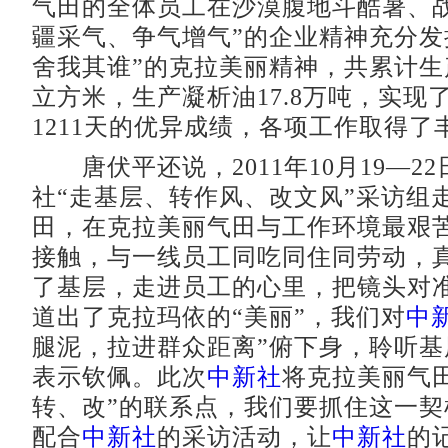
气田的全体员工在沙漠腹地斗酷暑、战
疆采气、争气增气”的企业精神充分发
舍我其谁”的克拉美丽精神，共累计生产
立方米，生产凝析油17.8万吨，实现
1211天的优异成绩，各项工作取得了
唐伏平还说，2011年10月19—2
社“走基层、转作风、改文风”采访组
田，在克拉美丽气田与工作环境最艰
接触，与一线员工同吃同住同劳动，
了基层，走进员工的心里，把镜头对
道出了克拉玛依的“美丽”，我们对
中
腿泥，拉进群众距离”俯下身，聆听基
表示钦佩。此次
中新社
将克拉美丽气
转、改”的联系点，我们要抓住这一契
配合
中新社
的采访活动，让
中新社
的