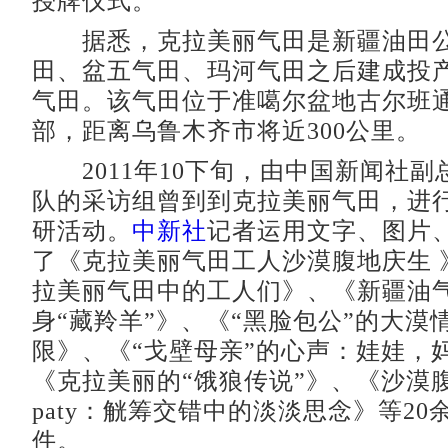
授牌仪式。
据悉，克拉美丽气田是新疆油田公
田、盆五气田、玛河气田之后建成投
气田。该气田位于准噶尔盆地古尔班
部，距离乌鲁木齐市将近300公里。
2011年10下旬，由中国新闻社副
队的采访组曾到到克拉美丽气田，进
研活动。
中新社
记者运用文字、图片
了《克拉美丽气田工人沙漠腹地庆生 
拉美丽气田中的工人们》、《新疆油气
身“藏羚羊”》、《“黑脸包公”的大漠
限》、《“戈壁母亲”的心声：娃娃，
《克拉美丽的“饿狼传说”》、《沙漠
paty：觥筹交错中的淡淡思念》等20
件。