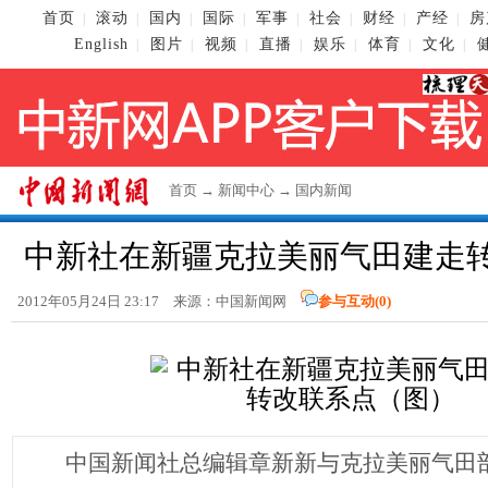
首页
滚动
国内
国际
军事
社会
财经
产经
房
|
|
|
|
|
|
|
|
English
图片
视频
直播
娱乐
体育
文化
|
|
|
|
|
|
|
首页
→
新闻中心
→
国内新闻
中新社在新疆克拉美丽气田建走转
2012年05月24日 23:17 来源：
中国新闻网
参与互动(
0
)
中国新闻社总编辑章新新与克拉美丽气田