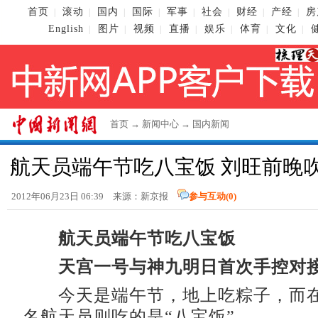
首页
滚动
国内
国际
军事
社会
财经
产经
房
|
|
|
|
|
|
|
|
English
图片
视频
直播
娱乐
体育
文化
|
|
|
|
|
|
|
首页
→
新闻中心
→
国内新闻
航天员端午节吃八宝饭 刘旺前晚
2012年06月23日 06:39 来源：新京报
参与互动(
0
)
航天员端午节吃八宝饭
天宫一号与神九明日首次手控对
今天是端午节，地上吃粽子，而在
名航天员则吃的是“八宝饭”。