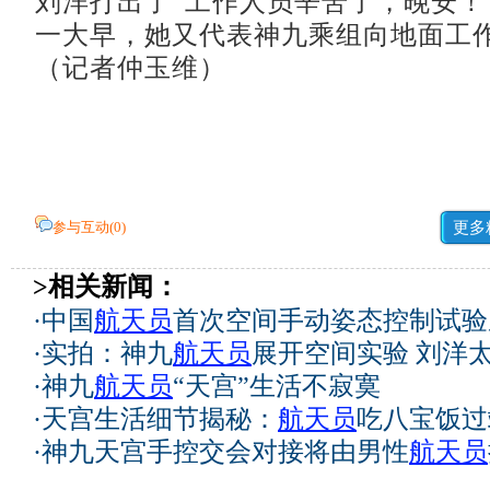
刘洋打出了“工作人员辛苦了，晚安！
一大早，她又代表神九乘组向地面工
（记者仲玉维）
参与互动(
0
)
更多
>相关新闻：
·
中国
航天员
首次空间手动姿态控制试验
·
实拍：神九
航天员
展开空间实验 刘洋
·
神九
航天员
“天宫”生活不寂寞
·
天宫生活细节揭秘：
航天员
吃八宝饭过
·
神九天宫手控交会对接将由男性
航天员