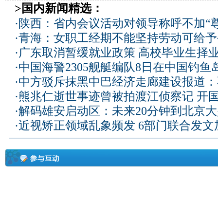
>国内新闻精选：
·
陕西：省内会议活动对领导称呼不加“尊
·
青海：女职工经期不能坚持劳动可给予
·
广东取消暂缓就业政策 高校毕业生择业
·
中国海警2305舰艇编队8日在中国钓
·
中方驳斥抹黑中巴经济走廊建设报道：
·
熊兆仁逝世事迹曾被拍渡江侦察记
开国
·
解码雄安启动区：未来20分钟到北京大兴
·
近视矫正领域乱象频发 6部门联合发文