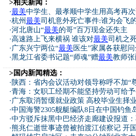
>相关新闻：
·
最美
中学生、最孝顺中学生用高考再次
·
杭州
最美
司机意外死亡事件:谁为会飞
·
河北唐山“
最美
的哥”百万现金还失主
·
高速路上飞来横祸 谁该对
最美
司机之
·
广东兴宁两位“
最美
医生”家属各获慰问
·
黑龙江省委书记题“师魂”赠
最美
教师张
>国内新闻精选：
·
陕西：省内会议活动对领导称呼不加“尊
·
青海：女职工经期不能坚持劳动可给予
·
广东取消暂缓就业政策 高校毕业生择业
·
中国海警2305舰艇编队8日在中国钓
·
中方驳斥抹黑中巴经济走廊建设报道：
·
熊兆仁逝世事迹曾被拍渡江侦察记
开国