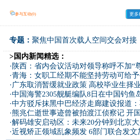
参与互动(
0
)
更多
专题：
聚焦中国首次载人空间交会对接
>国内新闻精选：
·
陕西：省内会议活动对领导称呼不加“尊
·
青海：女职工经期不能坚持劳动可给予
·
广东取消暂缓就业政策 高校毕业生择业
·
中国海警2305舰艇编队8日在中国钓
·
中方驳斥抹黑中巴经济走廊建设报道：
·
熊兆仁逝世事迹曾被拍渡江侦察记
开国
·
解码雄安启动区：未来20分钟到北京大兴
·
近视矫正领域乱象频发 6部门联合发文