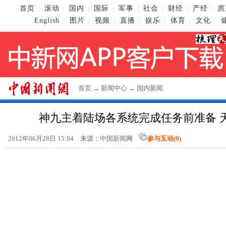
首页
滚动
国内
国际
军事
社会
财经
产经
房
|
|
|
|
|
|
|
|
English
图片
视频
直播
娱乐
体育
文化
|
|
|
|
|
|
|
首页
→
新闻中心
→
国内新闻
神九主着陆场各系统完成任务前准备 
2012年06月28日 15:04 来源：
中国新闻网
参与互动(
0
)