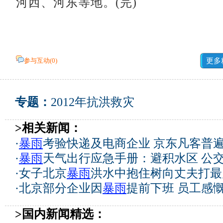
河西、河东等地。(完)
参与互动(
0
)
更多
专题：
2012年抗洪救灾
>相关新闻：
·
暴雨
考验快递及电商企业 京东凡客普
·
暴雨
天气出行应急手册：避积水区 公交
·
女子北京
暴雨
洪水中抱住树向丈夫打最后
·
北京部分企业因
暴雨
提前下班 员工感
>国内新闻精选：