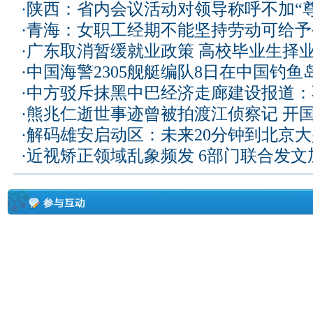
·
陕西：省内会议活动对领导称呼不加“尊
·
青海：女职工经期不能坚持劳动可给予
·
广东取消暂缓就业政策 高校毕业生择业
·
中国海警2305舰艇编队8日在中国钓
·
中方驳斥抹黑中巴经济走廊建设报道：
·
熊兆仁逝世事迹曾被拍渡江侦察记
开国
·
解码雄安启动区：未来20分钟到北京大兴
·
近视矫正领域乱象频发 6部门联合发文