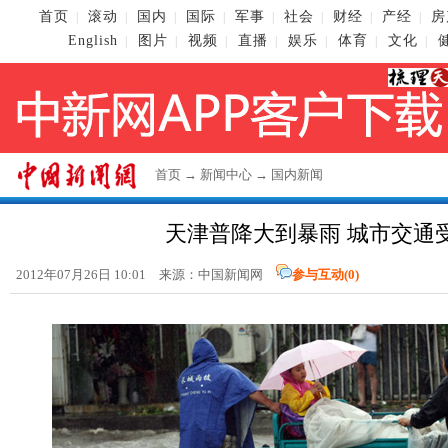
首页
滚动
国内
国际
军事
社会
财经
产经
房
|
|
|
|
|
|
|
|
English
图片
视频
直播
娱乐
体育
文化
|
|
|
|
|
|
|
首页
→
新闻中心
→
国内新闻
天津普降大到暴雨 城市交通
2012年07月26日 10:01 来源：
中国新闻网
参与互动(
0
)