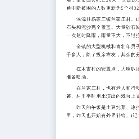
展，全市因灾死亡26人，失踪2
通中断被困的人数更新为5个村32
涞源县杨家庄镇兰家庄村。山洪
石头和泥沙完全覆盖。大量砂石
一次短时降雨，雨量不大，不过
全镇的大型机械和青壮年男子
千多人，除了投亲靠友，其余的
在木吉村的安置点，大喇叭播
准备喷洒。
在兰家庄村，也有老人和行动
篷。村里平时用来演出的戏台上
昨天的午饭是土豆炖菜、凉拌
里，昨天也开始有外界补给。(记