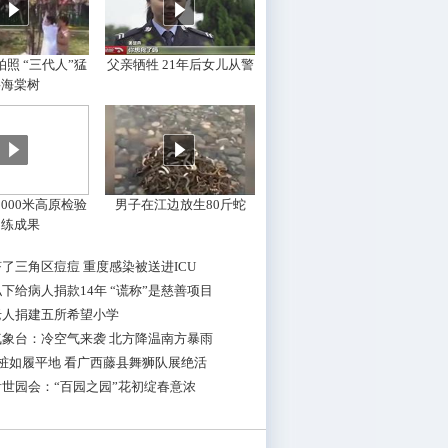
照 “三代人”猛
父亲牺牲 21年后女儿从警
摇海棠树
000米高原检验
男子在江边放生80斤蛇
训练成果
了三角区痘痘 重度感染被送进ICU
下给病人捐款14年 “谎称”是慈善项目
老人捐建五所希望小学
气象台：冷空气来袭 北方降温南方暴雨
桩如履平地 看广西藤县舞狮队展绝活
世园会：“百园之园”花初绽春意浓