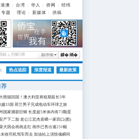
港澳
台湾
华人
侨网
经纬
|
|
|
|
专题
理论
新媒体
供稿
|
|
|
鏂伴椈
鎼� 绱�
:
热点追踪
深度报道
最新政策
推荐
大熊猫回国！澳大利亚将租期延长5年
跨越33国 荷兰男子完成电动车环球之旅
州国家捕获巨蟒 长度超5米体内有73颗蛋
安产下二胎 老公江宏杰喜晒一家四口(图)
柴犬因会画画走红 画作已售出逾231幅
枪未收司机驾车而去 加油站上演惊魂瞬间