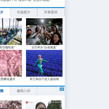
片
专题图片
军事图库
“高空咖啡屋”
古巴举办“白色晚宴”
波恩樱花盛开
荷兰风信子进入盛放期
频
趣闻八卦