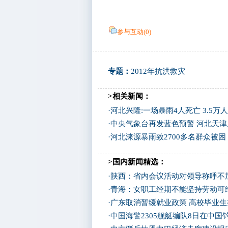
参与互动(
0
)
专题：
2012年抗洪救灾
>相关新闻：
·
河北兴隆:一场暴雨4人死亡 3.5万
·
中央气象台再发蓝色预警 河北天
·
河北涞源暴雨致2700多名群众被困
>国内新闻精选：
·
陕西：省内会议活动对领导称呼不加
·
青海：女职工经期不能坚持劳动可
·
广东取消暂缓就业政策 高校毕业生
·
中国海警2305舰艇编队8日在中