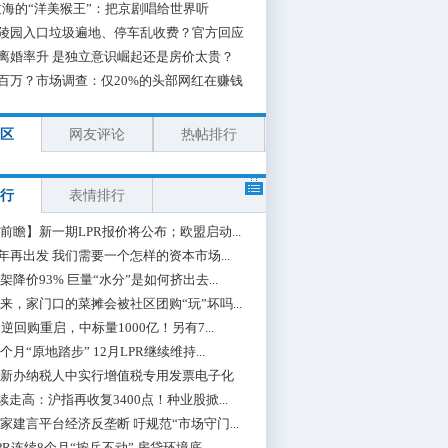
海的“洋美猴王”：把京剧唱给世界听
陵园入口垃圾遍地、停车乱收费？官方回应
离婚率升 是独立意识崛起还是房价太贵？
百万？市场调查：仅20%的头部网红在赚钱
区
网友评论
热帖排行
行
表情排行
前瞻】新一期LPR报价将公布；欧盟启动...
0年再出发 我们需要一个怎样的资本市场...
架降价93% 巨量“水分”是如何挤出去...
来，家门口的菜摊会被社区团购“玩”坏吗...
期逆回购重启，中标量1000亿！另有7...
个月“原地踏步” 12月LPR继续维持...
新办纳税人中实行增值税专用发票电子化
续走高：沪指再收复3400点！种业股掀...
家建言平台经济反垄断 吁规范“市场守门...
PR连续8个月“按兵不动” 房贷环境底...