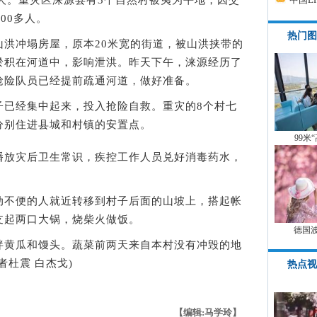
0人。重灾区涞源县有3个自然村被夷为平地，因交
00多人。
热门图
冲塌房屋，原本20米宽的街道，被山洪挟带的
淤积在河道中，影响泄洪。昨天下午，涞源经历了
抢险队员已经提前疏通河道，做好准备。
已经集中起来，投入抢险自救。重灾的8个村七
分别住进县城和村镇的安置点。
99米
放灾后卫生常识，疾控工作人员兑好消毒药水，
不便的人就近转移到村子后面的山坡上，搭起帐
支起两口大锅，烧柴火做饭。
德国
黄瓜和馒头。蔬菜前两天来自本村没有冲毁的地
者杜震 白杰戈)
热点视
【编辑:马学玲】