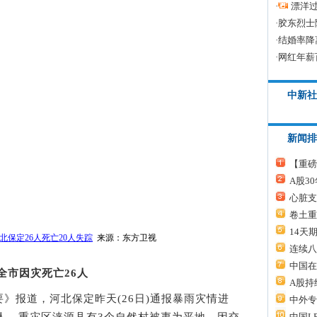
·
漂洋过
·
胶东烈士
·
结婚率降
·
网红年薪
中新社
新闻排
【重磅
A股3
心脏支
卷土重
14天
北保定26人死亡20人失踪
来源：东方卫视
连续八
中国在
全市因灾死亡26人
A股持
报道，河北保定昨天(26日)通报暴雨灾情进
中外专
中国L