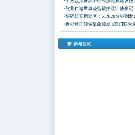
·
中方驳斥抹黑中巴经济走廊建设报
·
熊兆仁逝世事迹曾被拍渡江侦察记
·
解码雄安启动区：未来20分钟到北京
·
近视矫正领域乱象频发 6部门联合