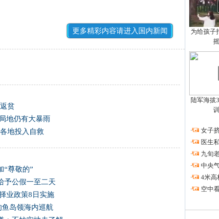
更多精彩内容请进入国内新闻
为给孩子拍
陆军海拔3
人返贫
津局地仍有大暴雨
·
女子挤
 各地投入自救
·
医生私
·
九旬
·
中央
“尊敬的”
·
4米高
给予公假一至二天
·
空中看
择业政策8日实施
国钓鱼岛领海内巡航