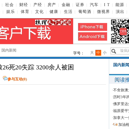
社会
财经
产经
房产
金融
证券
汽车
I T
能源
|
|
|
|
|
|
|
|
|
|
播
娱乐
体育
文化
健康
生活
葡萄酒
微视界
演出
|
|
|
|
|
|
|
|
|
→
国内新闻
大
中
小
字号：
国内新闻
6死20失踪 3200余人被困
阅读
网
参与互动(
0
)
·
不舍旅澳
·
历时3年
·
佛罗里达
·
福原爱平
·
加拿大一
·
加油