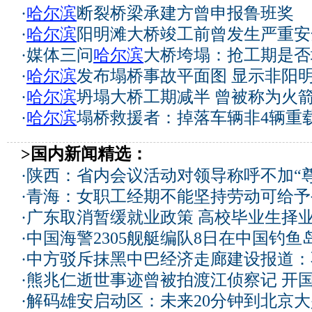
·
哈尔滨
断裂桥梁承建方曾申报鲁班奖
·
哈尔滨
阳明滩大桥竣工前曾发生严重安
·
媒体三问
哈尔滨
大桥垮塌：抢工期是否
·
哈尔滨
发布塌桥事故平面图 显示非阳
·
哈尔滨
坍塌大桥工期减半 曾被称为火
·
哈尔滨
塌桥救援者：掉落车辆非4辆重
>国内新闻精选：
·
陕西：省内会议活动对领导称呼不加“尊
·
青海：女职工经期不能坚持劳动可给予
·
广东取消暂缓就业政策 高校毕业生择业
·
中国海警2305舰艇编队8日在中国钓
·
中方驳斥抹黑中巴经济走廊建设报道：
·
熊兆仁逝世事迹曾被拍渡江侦察记
开国
·
解码雄安启动区：未来20分钟到北京大兴