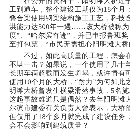
在公开的资料中，阳明滩大桥近乎
工到通车，整个建设工期仅为18个月
叠合梁使用钢梁结构施工工艺，科技
洪能力达300年一遇……该大桥被称为
度”、“哈尔滨奇迹”，并已申报鲁班
至打包票，“市民无需担心阳明滩大桥
不过，如此高质量的工程，怎会在
不堪一击？如果说，一个使用了几十
长期车辆超载而发生坍塌，或许情有
使用10个月的大桥，“耐力”为何如此
明滩大桥曾发生横梁滑落事故，5名
这起事故难道只是偶然？去年阳明滩
尔滨市建委有关负责人曾表示，大桥
但仅用了18个多月就完成了建设任务
会不会影响到建筑质量？