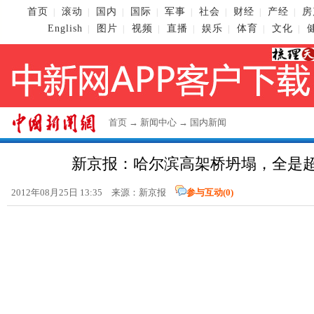
首页
滚动
国内
国际
军事
社会
财经
产经
房
|
|
|
|
|
|
|
|
English
图片
视频
直播
娱乐
体育
文化
|
|
|
|
|
|
|
首页
→
新闻中心
→
国内新闻
新京报：哈尔滨高架桥坍塌，全是
2012年08月25日 13:35 来源：新京报
参与互动(
0
)