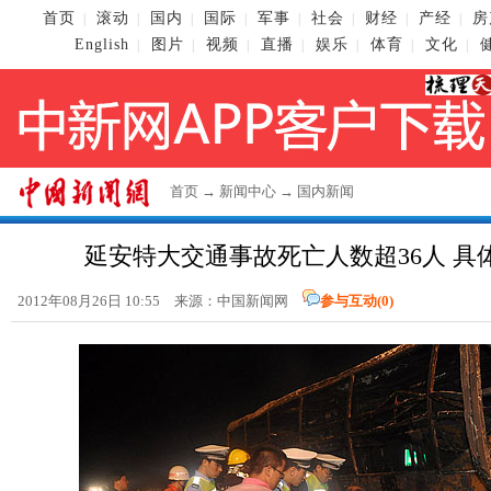
首页
滚动
国内
国际
军事
社会
财经
产经
房
|
|
|
|
|
|
|
|
English
图片
视频
直播
娱乐
体育
文化
|
|
|
|
|
|
|
首页
→
新闻中心
→
国内新闻
延安特大交通事故死亡人数超36人 具
2012年08月26日 10:55 来源：
中国新闻网
参与互动(
0
)