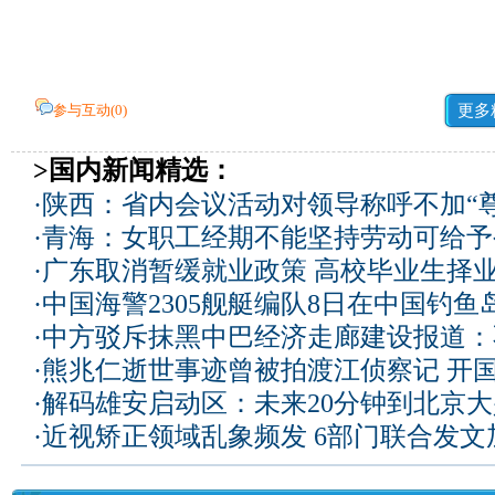
参与互动(
0
)
更多
>国内新闻精选：
·
陕西：省内会议活动对领导称呼不加“尊
·
青海：女职工经期不能坚持劳动可给予
·
广东取消暂缓就业政策 高校毕业生择业
·
中国海警2305舰艇编队8日在中国钓
·
中方驳斥抹黑中巴经济走廊建设报道：
·
熊兆仁逝世事迹曾被拍渡江侦察记
开国
·
解码雄安启动区：未来20分钟到北京大兴
·
近视矫正领域乱象频发 6部门联合发文