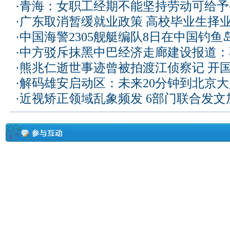
·
青海：女职工经期不能坚持劳动可给予
·
广东取消暂缓就业政策 高校毕业生择业
·
中国海警2305舰艇编队8日在中国钓
·
中方驳斥抹黑中巴经济走廊建设报道：
·
熊兆仁逝世事迹曾被拍渡江侦察记
开国
·
解码雄安启动区：未来20分钟到北京大兴
·
近视矫正领域乱象频发 6部门联合发文