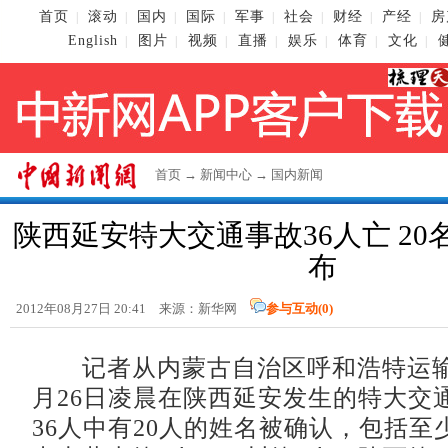
首页
滚动
国内
国际
军事
社会
财经
产经
房
|
|
|
|
|
|
|
|
English
图片
视频
直播
娱乐
体育
文化
|
|
|
|
|
|
|
首页
→
新闻中心
→
国内新闻
陕西延安特大交通事故36人亡 2
布
2012年08月27日 20:41 来源：新华网
参与互动(
0
)
记者从内蒙古自治区呼和浩特运输
月26日凌晨在陕西延安发生的特大交
36人中有20人的姓名被确认，包括至