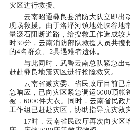
灾区进行救援。
云南昭通彝良县消防大队立即出动3
现场救援。由于洛泽河镇地处峡谷地
量滚石阻断道路，给搜救工作造成较大
时30分，云南消防部队救援人员共搜
的4名群众、2具遇难者遗体。
与此同时，武警云南总队紧急出动2
赶赴彝良地震灾区进行抢险救灾。
云南省减灾委、省民政厅目前已启
急响应，已向灾区紧急调运6000顶帐篷
被，6000件大衣。同时，云南省民政
工作组已赶赴灾区，协助指导抗灾救
17时，云南省民政厅再次向灾区增调