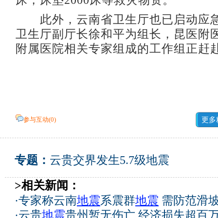
床，床垫2000床等救灾物资。
此外，云南省卫生厅也已启动应急
卫生厅副厅长徐和平为组长，昆医附
附属医院相关专家组成的工作组正赶
参与互动(
0
)
更多
专题：
云贵交界发生5.7级地震
>相关新闻：
·
专家称云南
地震
系震群
地震
需防范滑
·
云贵
地震
贵州暂无伤亡 经济损失超百