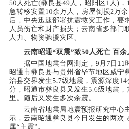
50人死亡(彝良县49人，昭阳区1人)，
急转移安置10余万人，房屋倒损2万
后，中央迅速部署抗震救灾工作，要
人员伤亡和财产损失；云南省多部门
人力、物资驰援灾区。
云南昭通“双震”致50人死亡 百
据中国地震台网测定，9月7日11时
昭通市彝良县与贵州省毕节地区威宁
治县交界发生5.7级地震，震源深度14公
分，昭通市彝良县又发生5.6级地震，
里。随后又发生多次余震。
云南省地震局地震预报研究中心主
示，云南昭通彝良县今日发生的两次
属“主震”。