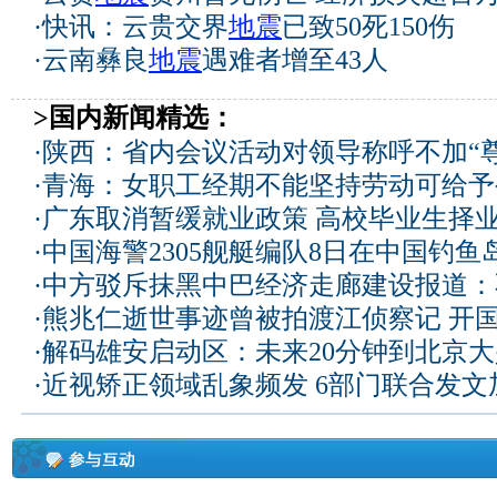
·
快讯：云贵交界
地震
已致50死150伤
·
云南彝良
地震
遇难者增至43人
>国内新闻精选：
·
陕西：省内会议活动对领导称呼不加“尊
·
青海：女职工经期不能坚持劳动可给予
·
广东取消暂缓就业政策 高校毕业生择业
·
中国海警2305舰艇编队8日在中国钓
·
中方驳斥抹黑中巴经济走廊建设报道：
·
熊兆仁逝世事迹曾被拍渡江侦察记
开国
·
解码雄安启动区：未来20分钟到北京大兴
·
近视矫正领域乱象频发 6部门联合发文