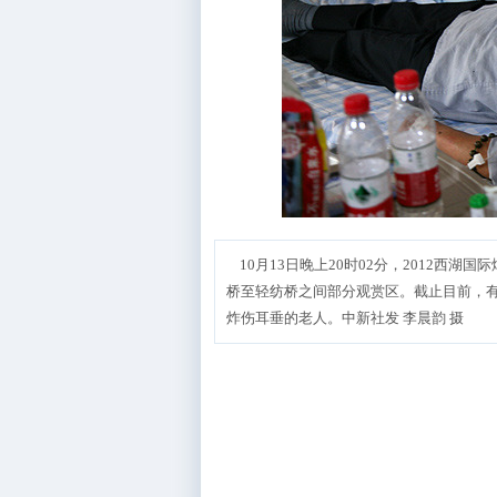
10月13日晚上20时02分，2012西
桥至轻纺桥之间部分观赏区。截止目前，
炸伤耳垂的老人。中新社发 李晨韵 摄