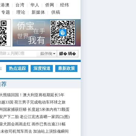
港澳
台湾
华人
侨网
经纬
|
|
|
|
专题
理论
新媒体
供稿
|
|
|
鏂伴椈
鎼� 绱�
:
热点追踪
深度报道
最新政策
推荐
大熊猫回国！澳大利亚将租期延长5年
跨越33国 荷兰男子完成电动车环球之旅
州国家捕获巨蟒 长度超5米体内有73颗蛋
安产下二胎 老公江宏杰喜晒一家四口(图)
柴犬因会画画走红 画作已售出逾231幅
枪未收司机驾车而去 加油站上演惊魂瞬间