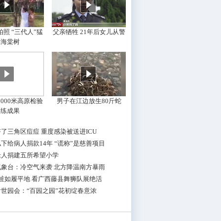
照 “三代人”猛
父亲牺牲 21年后女儿从警
摇海棠树
000米高原检验
男子在江边放生80斤蛇
训练成果
了三角区痘痘 重度感染被送进ICU
下给病人捐款14年 “谎称”是慈善项目
老人捐建五所希望小学
气象台：冷空气来袭 北方降温南方暴雨
桩如履平地 看广西藤县舞狮队展绝活
世园会：“百园之园”花初绽春意浓