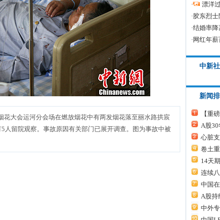
·
漂洋过
·
胶东烈士
·
结婚率降
·
网红年薪
中新社
新闻排
【重磅
湖国际烟花大会运河分会场在燃放烟花中有两发烟花落至丽水路拱宸
A股3
有5人留院观察。事故原因有关部门已展开调查。图为事故中被
心脏支
卷土重
14天
连续八
中国在
A股持
中外专
中国L