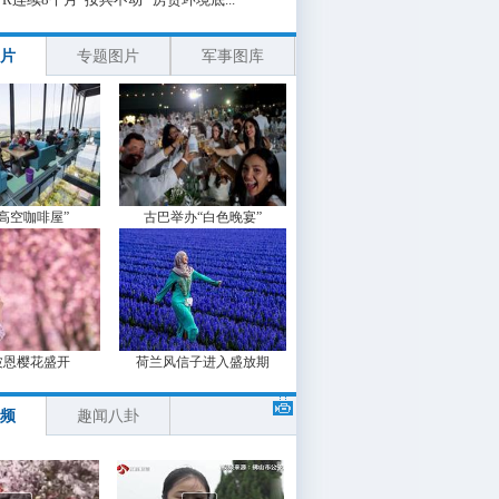
片
专题图片
军事图库
“高空咖啡屋”
古巴举办“白色晚宴”
波恩樱花盛开
荷兰风信子进入盛放期
频
趣闻八卦