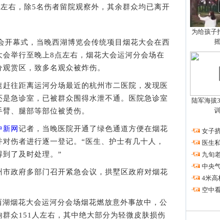
人左右，除5名伤者留院观察外，其余群众均已离开
为给孩子拍
会开幕式，当晚西湖博览会传统项目烟花大会在西
大会举行至晚上8点左右，烟花大会运河分会场在
分观赏区，致多名观众被炸伤。
速赶往距离运河分场最近的杭州市二医院，发现医
还是急诊室，已被群众围得水泄不通。医院急诊室
陆军海拔3
手臂、腿部等部位被烫伤。
中新网
记者，当晚医院开通了绿色通道方便在烟花
·
女子挤
并对伤者进行逐一登记。“医生、护士有几十人，
·
医生私
得到了及时处理。”
·
九旬
·
中央
州市政府多部门召开紧急会议，拱墅区政府对烟花
·
4米高
·
空中看
西湖烟花大会运河分会场烟花燃放意外事故中，公
群众151人左右，其中绝大部分为轻微皮肤损伤