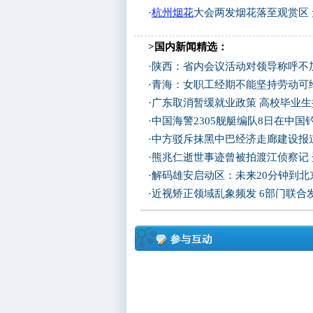
·
杭州烟花
大会两发烟花落至观赏区
>国内新闻精选：
·
陕西：省内会议活动对领导称呼不加
·
青海：女职工经期不能坚持劳动可
·
广东取消暂缓就业政策 高校毕业生
·
中国海警2305舰艇编队8日在中
·
中方驳斥抹黑中巴经济走廊建设报
·
熊兆仁逝世事迹曾被拍渡江侦察记
·
解码雄安启动区：未来20分钟到北京
·
近视矫正领域乱象频发 6部门联合