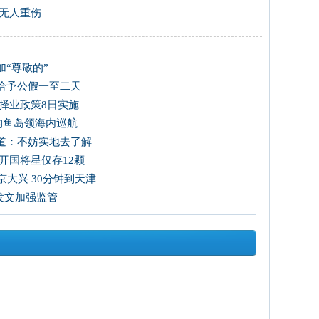
 无人重伤
“尊敬的”
给予公假一至二天
择业政策8日实施
国钓鱼岛领海内巡航
道：不妨实地去了解
开国将星仅存12颗
大兴 30分钟到天津
发文加强监管