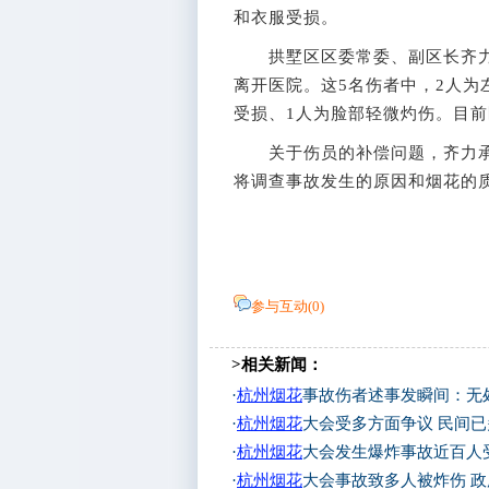
和衣服受损。
拱墅区区委常委、副区长齐力
离开医院。这5名伤者中，2人为
受损、1人为脸部轻微灼伤。目前
关于伤员的补偿问题，齐力承
将调查事故发生的原因和烟花的质
参与互动(
0
)
>相关新闻：
·
杭州烟花
事故伤者述事发瞬间：无
·
杭州烟花
大会受多方面争议 民间
·
杭州烟花
大会发生爆炸事故近百人
·
杭州烟花
大会事故致多人被炸伤 