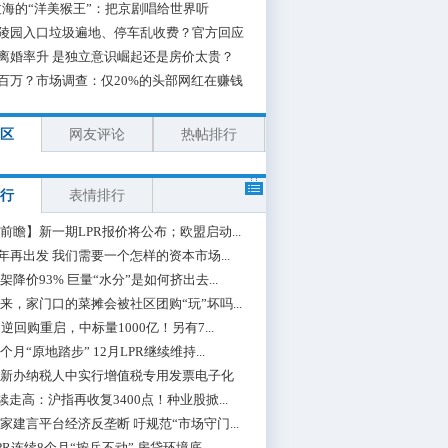
海的“洋美猴王”：把京剧唱给世界听
陵园入口垃圾遍地、停车乱收费？官方回应
离婚率升 是独立意识崛起还是房价太贵？
百万？市场调查：仅20%的头部网红在赚钱
区
网友评论
热帖排行
行
表情排行
前瞻】新一期LPR报价将公布；欧盟启动...
0年再出发 我们需要一个怎样的资本市场...
架降价93% 巨量“水分”是如何挤出去...
来，家门口的菜摊会被社区团购“玩”坏吗...
期逆回购重启，中标量1000亿！另有7...
个月“原地踏步” 12月LPR继续维持...
新办纳税人中实行增值税专用发票电子化
续走高：沪指再收复3400点！种业股掀...
家建言平台经济反垄断 吁规范“市场守门...
PR连续8个月“按兵不动” 房贷环境底...