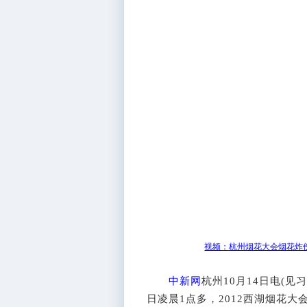
视频：杭州烟花大会烟花炸伤
中新网
杭州10月14日电(见
日凌晨1点多，2012西湖烟花