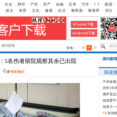
社会
财经
产经
房产
金融
证券
汽车
I T
能源
|
|
|
|
|
|
|
|
|
|
播
娱乐
体育
文化
健康
生活
葡萄酒
微视界
演出
|
|
|
|
|
|
|
|
|
→
国内新闻
大
中
小
字号：
国内新闻
：5名伤者留院观察其余已出院
阅读
参与互动(
0
)
·
不舍旅澳
·
历时3年
·
佛罗里达
·
福原爱平
·
加拿大一
·
加油