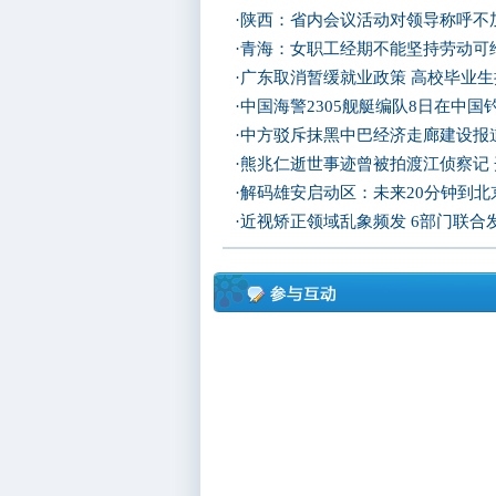
·
陕西：省内会议活动对领导称呼不加
·
青海：女职工经期不能坚持劳动可
·
广东取消暂缓就业政策 高校毕业生
·
中国海警2305舰艇编队8日在中
·
中方驳斥抹黑中巴经济走廊建设报
·
熊兆仁逝世事迹曾被拍渡江侦察记
·
解码雄安启动区：未来20分钟到北京
·
近视矫正领域乱象频发 6部门联合