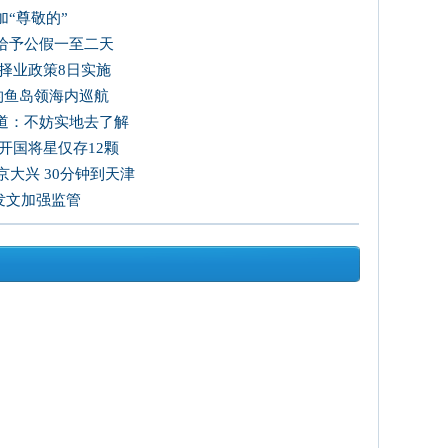
“尊敬的”
给予公假一至二天
择业政策8日实施
国钓鱼岛领海内巡航
道：不妨实地去了解
开国将星仅存12颗
大兴 30分钟到天津
发文加强监管