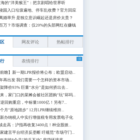
海的“洋美猴王”：把京剧唱给世界听
陵园入口垃圾遍地、停车乱收费？官方回应
离婚率升 是独立意识崛起还是房价太贵？
百万？市场调查：仅20%的头部网红在赚钱
区
网友评论
热帖排行
行
表情排行
前瞻】新一期LPR报价将公布；欧盟启动...
0年再出发 我们需要一个怎样的资本市场...
架降价93% 巨量“水分”是如何挤出去...
来，家门口的菜摊会被社区团购“玩”坏吗...
期逆回购重启，中标量1000亿！另有7...
个月“原地踏步” 12月LPR继续维持...
新办纳税人中实行增值税专用发票电子化
续走高：沪指再收复3400点！种业股掀...
家建言平台经济反垄断 吁规范“市场守门...
PR连续8个月“按兵不动” 房贷环境底...