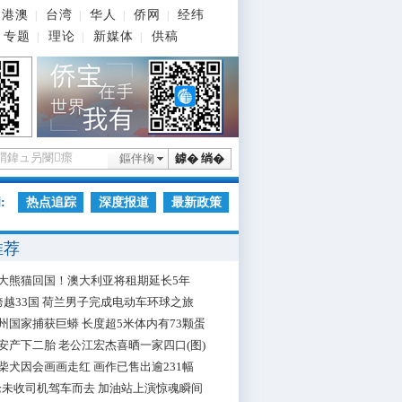
港澳
台湾
华人
侨网
经纬
|
|
|
|
专题
理论
新媒体
供稿
|
|
|
鏂伴椈
鎼� 绱�
:
热点追踪
深度报道
最新政策
推荐
大熊猫回国！澳大利亚将租期延长5年
跨越33国 荷兰男子完成电动车环球之旅
州国家捕获巨蟒 长度超5米体内有73颗蛋
安产下二胎 老公江宏杰喜晒一家四口(图)
柴犬因会画画走红 画作已售出逾231幅
枪未收司机驾车而去 加油站上演惊魂瞬间