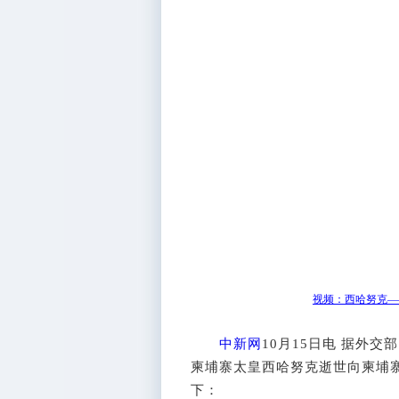
视频：西哈努克—
中新网
10月15日电 据外交
柬埔寨太皇西哈努克逝世向柬埔
下：