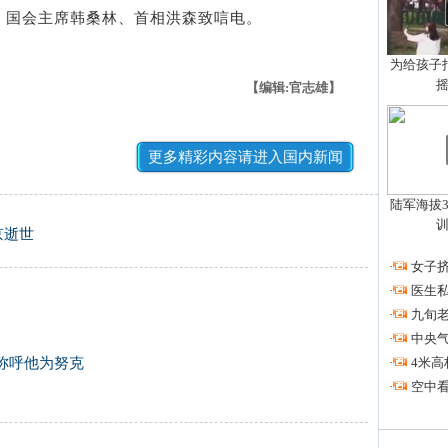
、国会主席韩桑林、首相洪森致唁电。
为给孩子拍
【编辑:官志雄】
更多精彩内容请进入国内新闻
陆军海拔3
京逝世
·
女子挤
·
医生私
·
九旬
·
中央
·
4米高
称呼他为努克
·
空中看