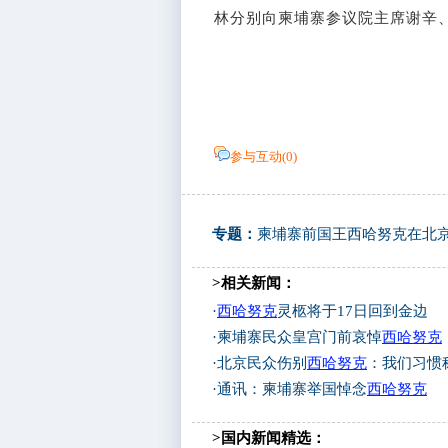
林分别向柬埔寨参议院主席谢辛
参与互动(
0
)
专题：
柬埔寨前国王西哈努克在北
>相关新闻：
·
西哈努克
灵柩将于17日回到金边
·
柬埔寨民众皇宫门前哀悼
西哈努克
·
北京民众伤别
西哈努克
：我们习惯
·
通讯：柬埔寨举国悼念
西哈努克
>国内新闻精选：