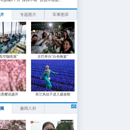
片
专题图片
军事图库
“高空咖啡屋”
古巴举办“白色晚宴”
波恩樱花盛开
荷兰风信子进入盛放期
频
趣闻八卦