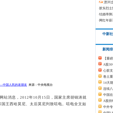
·
漂洋过
·
胶东烈士
·
结婚率降
·
网红年薪
中新社
新闻排
【重磅
A股3
心脏支
卷土重
14天
—中国人民的老朋友
来源：中央电视台
连续八
中国在
部网站消息，2012年10月15日，国家主席胡锦涛就
A股持
寨国王西哈莫尼、太后莫尼列致唁电。唁电全文如
中外专
中国L