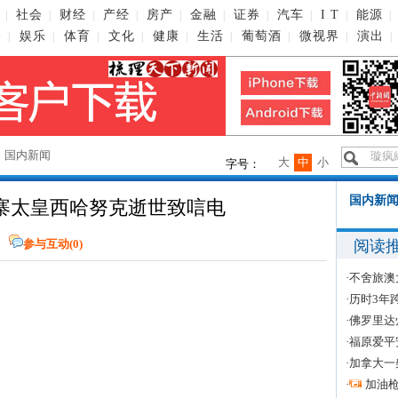
社会
财经
产经
房产
金融
证券
汽车
I T
能源
|
|
|
|
|
|
|
|
|
|
播
娱乐
体育
文化
健康
生活
葡萄酒
微视界
演出
|
|
|
|
|
|
|
|
|
→
国内新闻
大
中
小
字号：
国内新闻
寨太皇西哈努克逝世致唁电
阅读
参与互动(
0
)
·
不舍旅澳
·
历时3年
·
佛罗里达
·
福原爱平
·
加拿大一
·
加油