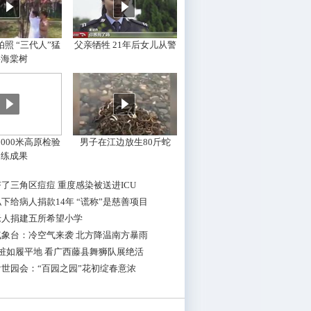
照 “三代人”猛
父亲牺牲 21年后女儿从警
摇海棠树
000米高原检验
男子在江边放生80斤蛇
训练成果
了三角区痘痘 重度感染被送进ICU
下给病人捐款14年 “谎称”是慈善项目
老人捐建五所希望小学
气象台：冷空气来袭 北方降温南方暴雨
桩如履平地 看广西藤县舞狮队展绝活
世园会：“百园之园”花初绽春意浓