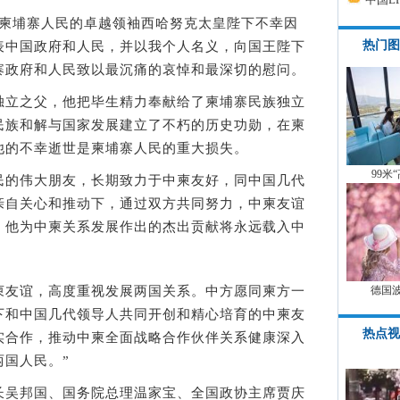
埔寨人民的卓越领袖西哈努克太皇陛下不幸因
热门图
表中国政府和人民，并以我个人名义，向国王陛下
寨政府和人民致以最沉痛的哀悼和最深切的慰问。
立之父，他把毕生精力奉献给了柬埔寨民族独立
民族和解与国家发展建立了不朽的历史功勋，在柬
他的不幸逝世是柬埔寨人民的重大损失。
99米
的伟大朋友，长期致力于中柬友好，同中国几代
亲自关心和推动下，通过双方共同努力，中柬友谊
。他为中柬关系发展作出的杰出贡献将永远载入中
德国
友谊，高度重视发展两国关系。中方愿同柬方一
下和中国几代领导人共同开创和精心培育的中柬友
热点视
实合作，推动中柬全面战略合作伙伴关系健康深入
国人民。”
吴邦国、国务院总理温家宝、全国政协主席贾庆