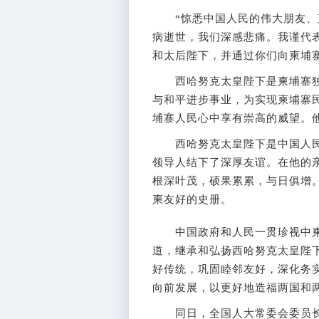
“惊悉中国人民的伟大朋友、柬
病逝世，我们深感悲痛。我谨代
和太后陛下，并通过你们向柬埔
西哈努克太皇陛下是柬埔寨独
与和平进步事业，为实现柬埔寨
埔寨人民心中享有崇高的威望。
西哈努克太皇陛下是中国人民
领导人结下了深厚友谊。在他的
根深叶茂，硕果累累，与日俱增
柬友好的史册。
中国政府和人民一贯珍视中柬
道，继承和弘扬西哈努克太皇陛
好传统，巩固睦邻友好，深化务
向前发展，以更好地造福两国和两
同日，全国人大常委会委员长